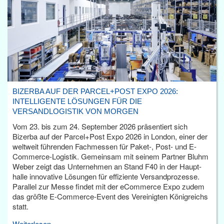
BIZERBA AUF DER PARCEL+POST EXPO 2026:
INTELLIGENTE LÖSUNGEN FÜR DIE
VERSANDLOGISTIK VON MORGEN
Vom 23. bis zum 24. September 2026 präsentiert sich
Bizerba auf der Parcel+Post Expo 2026 in London, einer der
weltweit führenden Fachmessen für Paket-, Post- und E-
Commerce-Logistik. Gemeinsam mit seinem Partner Bluhm
Weber zeigt das Unternehmen an Stand F40 in der Haupt­
halle innovative Lösungen für effiziente Versandprozesse.
Parallel zur Messe findet mit der eCommerce Expo zudem
das größte E-Commerce-Event des Vereinigten Königreichs
statt.
Weiterlesen...