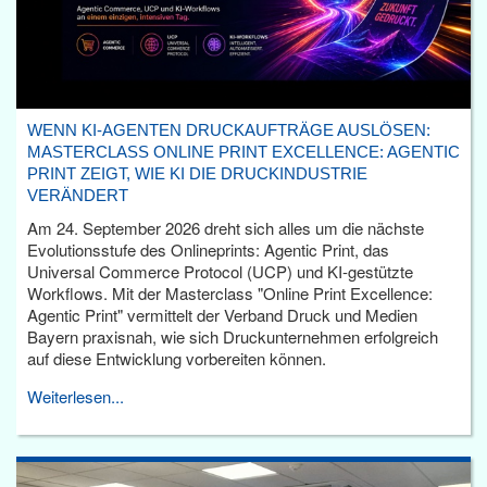
WENN KI-AGENTEN DRUCKAUFTRÄGE AUSLÖSEN:
MASTERCLASS ONLINE PRINT EXCELLENCE: AGENTIC
PRINT ZEIGT, WIE KI DIE DRUCKINDUSTRIE
VERÄNDERT
Am 24. September 2026 dreht sich alles um die nächste
Evolutionsstufe des Onlineprints: Agentic Print, das
Universal Commerce Protocol (UCP) und KI-gestützte
Workflows. Mit der Masterclass "Online Print Excellence:
Agentic Print" vermittelt der Verband Druck und Medien
Bayern praxisnah, wie sich Druckunternehmen erfolgreich
auf diese Entwicklung vorbereiten können.
Weiterlesen...