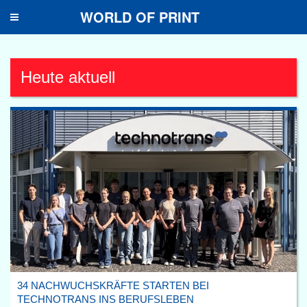
WORLD OF PRINT
Toggle
navigation
Heute aktuell
34 NACHWUCHSKRÄFTE STARTEN BEI
TECHNOTRANS INS BERUFSLEBEN