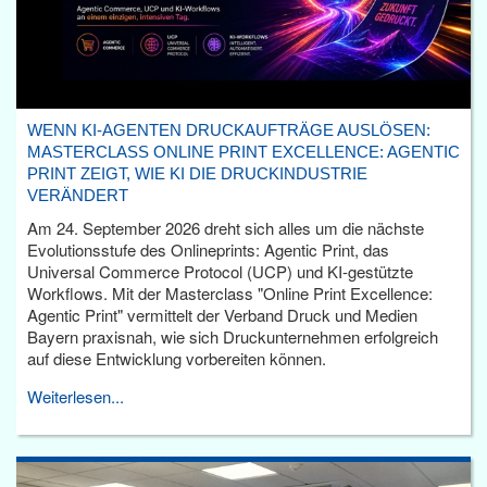
WENN KI-AGENTEN DRUCKAUFTRÄGE AUSLÖSEN:
MASTERCLASS ONLINE PRINT EXCELLENCE: AGENTIC
PRINT ZEIGT, WIE KI DIE DRUCKINDUSTRIE
VERÄNDERT
Am 24. September 2026 dreht sich alles um die nächste
Evolutionsstufe des Onlineprints: Agentic Print, das
Universal Commerce Protocol (UCP) und KI-gestützte
Workflows. Mit der Masterclass "Online Print Excellence:
Agentic Print" vermittelt der Verband Druck und Medien
Bayern praxisnah, wie sich Druckunternehmen erfolgreich
auf diese Entwicklung vorbereiten können.
Weiterlesen...