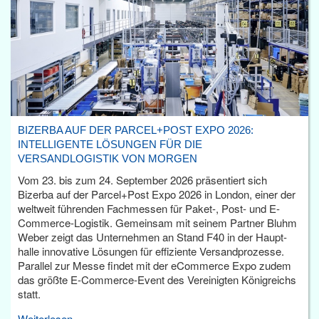
BIZERBA AUF DER PARCEL+POST EXPO 2026:
INTELLIGENTE LÖSUNGEN FÜR DIE
VERSANDLOGISTIK VON MORGEN
Vom 23. bis zum 24. September 2026 präsentiert sich
Bizerba auf der Parcel+Post Expo 2026 in London, einer der
weltweit führenden Fachmessen für Paket-, Post- und E-
Commerce-Logistik. Gemeinsam mit seinem Partner Bluhm
Weber zeigt das Unternehmen an Stand F40 in der Haupt­
halle innovative Lösungen für effiziente Versandprozesse.
Parallel zur Messe findet mit der eCommerce Expo zudem
das größte E-Commerce-Event des Vereinigten Königreichs
statt.
Weiterlesen...