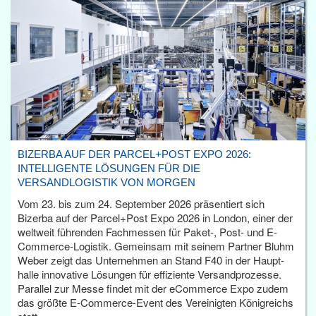
BIZERBA AUF DER PARCEL+POST EXPO 2026:
INTELLIGENTE LÖSUNGEN FÜR DIE
VERSANDLOGISTIK VON MORGEN
Vom 23. bis zum 24. September 2026 präsentiert sich
Bizerba auf der Parcel+Post Expo 2026 in London, einer der
weltweit führenden Fachmessen für Paket-, Post- und E-
Commerce-Logistik. Gemeinsam mit seinem Partner Bluhm
Weber zeigt das Unternehmen an Stand F40 in der Haupt­
halle innovative Lösungen für effiziente Versandprozesse.
Parallel zur Messe findet mit der eCommerce Expo zudem
das größte E-Commerce-Event des Vereinigten Königreichs