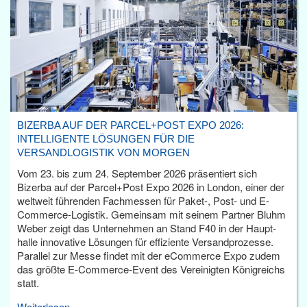
BIZERBA AUF DER PARCEL+POST EXPO 2026:
INTELLIGENTE LÖSUNGEN FÜR DIE
VERSANDLOGISTIK VON MORGEN
Vom 23. bis zum 24. September 2026 präsentiert sich
Bizerba auf der Parcel+Post Expo 2026 in London, einer der
weltweit führenden Fachmessen für Paket-, Post- und E-
Commerce-Logistik. Gemeinsam mit seinem Partner Bluhm
Weber zeigt das Unternehmen an Stand F40 in der Haupt­
halle innovative Lösungen für effiziente Versandprozesse.
Parallel zur Messe findet mit der eCommerce Expo zudem
das größte E-Commerce-Event des Vereinigten Königreichs
statt.
Weiterlesen...