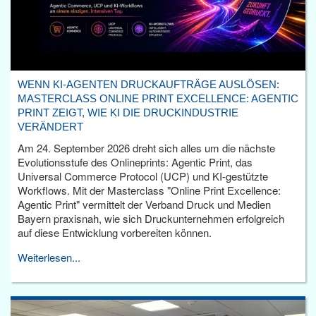
WENN KI-AGENTEN DRUCKAUFTRÄGE AUSLÖSEN:
MASTERCLASS ONLINE PRINT EXCELLENCE: AGENTIC
PRINT ZEIGT, WIE KI DIE DRUCKINDUSTRIE
VERÄNDERT
Am 24. September 2026 dreht sich alles um die nächste
Evolutionsstufe des Onlineprints: Agentic Print, das
Universal Commerce Protocol (UCP) und KI-gestützte
Workflows. Mit der Masterclass "Online Print Excellence:
Agentic Print" vermittelt der Verband Druck und Medien
Bayern praxisnah, wie sich Druckunternehmen erfolgreich
auf diese Entwicklung vorbereiten können.
Weiterlesen...