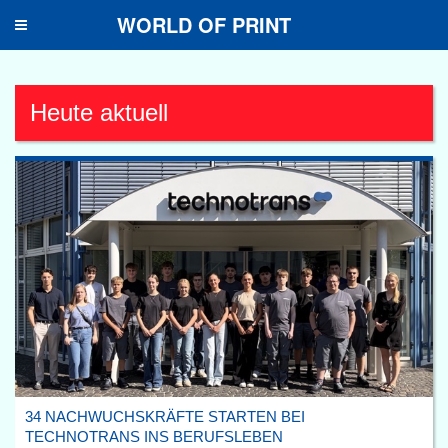
WORLD OF PRINT
Toggle
navigation
Heute aktuell
34 NACHWUCHSKRÄFTE STARTEN BEI
TECHNOTRANS INS BERUFSLEBEN