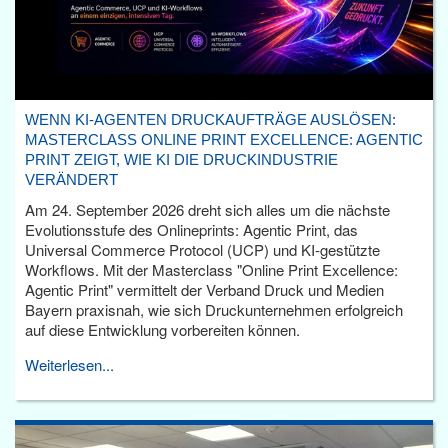
WENN KI-AGENTEN DRUCKAUFTRÄGE AUSLÖSEN:
MASTERCLASS ONLINE PRINT EXCELLENCE: AGENTIC
PRINT ZEIGT, WIE KI DIE DRUCKINDUSTRIE
VERÄNDERT
Am 24. September 2026 dreht sich alles um die nächste
Evolutionsstufe des Onlineprints: Agentic Print, das
Universal Commerce Protocol (UCP) und KI-gestützte
Workflows. Mit der Masterclass "Online Print Excellence:
Agentic Print" vermittelt der Verband Druck und Medien
Bayern praxisnah, wie sich Druckunternehmen erfolgreich
auf diese Entwicklung vorbereiten können.
Weiterlesen...