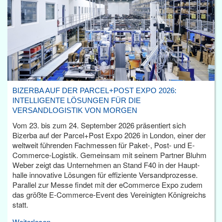
BIZERBA AUF DER PARCEL+POST EXPO 2026:
INTELLIGENTE LÖSUNGEN FÜR DIE
VERSANDLOGISTIK VON MORGEN
Vom 23. bis zum 24. September 2026 präsentiert sich
Bizerba auf der Parcel+Post Expo 2026 in London, einer der
weltweit führenden Fachmessen für Paket-, Post- und E-
Commerce-Logistik. Gemeinsam mit seinem Partner Bluhm
Weber zeigt das Unternehmen an Stand F40 in der Haupt­
halle innovative Lösungen für effiziente Versandprozesse.
Parallel zur Messe findet mit der eCommerce Expo zudem
das größte E-Commerce-Event des Vereinigten Königreichs
statt.
Weiterlesen...