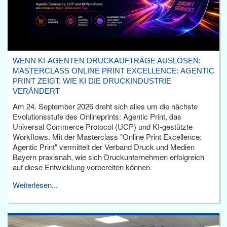
WENN KI-AGENTEN DRUCKAUFTRÄGE AUSLÖSEN:
MASTERCLASS ONLINE PRINT EXCELLENCE: AGENTIC
PRINT ZEIGT, WIE KI DIE DRUCKINDUSTRIE
VERÄNDERT
Am 24. September 2026 dreht sich alles um die nächste
Evolutionsstufe des Onlineprints: Agentic Print, das
Universal Commerce Protocol (UCP) und KI-gestützte
Workflows. Mit der Masterclass "Online Print Excellence:
Agentic Print" vermittelt der Verband Druck und Medien
Bayern praxisnah, wie sich Druckunternehmen erfolgreich
auf diese Entwicklung vorbereiten können.
Weiterlesen...