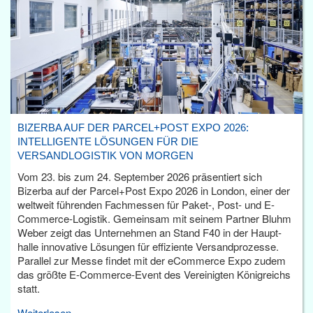
BIZERBA AUF DER PARCEL+POST EXPO 2026:
INTELLIGENTE LÖSUNGEN FÜR DIE
VERSANDLOGISTIK VON MORGEN
Vom 23. bis zum 24. September 2026 präsentiert sich
Bizerba auf der Parcel+Post Expo 2026 in London, einer der
weltweit führenden Fachmessen für Paket-, Post- und E-
Commerce-Logistik. Gemeinsam mit seinem Partner Bluhm
Weber zeigt das Unternehmen an Stand F40 in der Haupt­
halle innovative Lösungen für effiziente Versandprozesse.
Parallel zur Messe findet mit der eCommerce Expo zudem
das größte E-Commerce-Event des Vereinigten Königreichs
statt.
Weiterlesen...