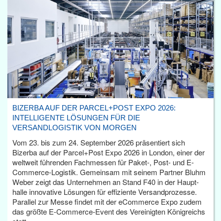
BIZERBA AUF DER PARCEL+POST EXPO 2026:
INTELLIGENTE LÖSUNGEN FÜR DIE
VERSANDLOGISTIK VON MORGEN
Vom 23. bis zum 24. September 2026 präsentiert sich
Bizerba auf der Parcel+Post Expo 2026 in London, einer der
weltweit führenden Fachmessen für Paket-, Post- und E-
Commerce-Logistik. Gemeinsam mit seinem Partner Bluhm
Weber zeigt das Unternehmen an Stand F40 in der Haupt­
halle innovative Lösungen für effiziente Versandprozesse.
Parallel zur Messe findet mit der eCommerce Expo zudem
das größte E-Commerce-Event des Vereinigten Königreichs