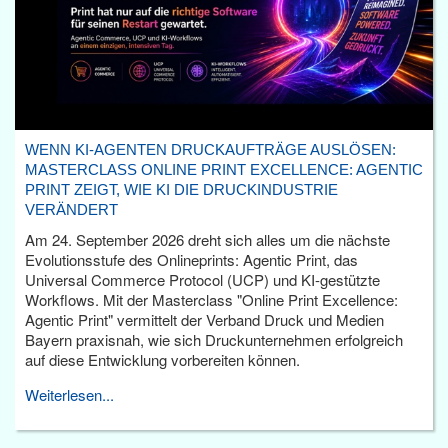
WENN KI-AGENTEN DRUCKAUFTRÄGE AUSLÖSEN:
MASTERCLASS ONLINE PRINT EXCELLENCE: AGENTIC
PRINT ZEIGT, WIE KI DIE DRUCKINDUSTRIE
VERÄNDERT
Am 24. September 2026 dreht sich alles um die nächste
Evolutionsstufe des Onlineprints: Agentic Print, das
Universal Commerce Protocol (UCP) und KI-gestützte
Workflows. Mit der Masterclass "Online Print Excellence:
Agentic Print" vermittelt der Verband Druck und Medien
Bayern praxisnah, wie sich Druckunternehmen erfolgreich
auf diese Entwicklung vorbereiten können.
Weiterlesen...