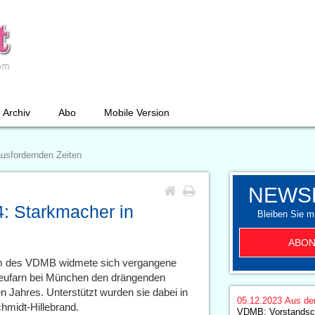
Archiv
Abo
Mobile Version
usfordernden Zeiten
NEWS
: Starkmacher in
Bleiben Sie mi
ABON
 des VDMB widmete sich vergangene
 Neufarn bei München den drängenden
 Jahres. Unterstützt wurden sie dabei in
05.12.2023
Aus de
hmidt-Hillebrand.
VDMB: Vorstandsch