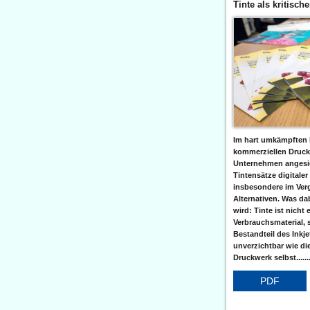
Tinte als kritisch
Im hart umkämpften 
kommerziellen Druc
Unternehmen angesic
Tintensätze digitaler
insbesondere im Verg
Alternativen. Was da
wird: Tinte ist nicht 
Verbrauchsmaterial, 
Bestandteil des Inkj
unverzichtbar wie di
Druckwerk selbst......
PDF