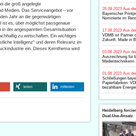
ei die groß angelegte
28.09.2023
Aus de
d Medien. Das Serviceangebot – vor
Bayerischer Printp
den Jahr an die gegenwärtigen
Nominierte im Ren
l ist es, über möglichst passgenaue
 in der angespannten Gesamtsituation
17.08.2023
Aus de
VDMB ist Partner
achhaltig zu wirtschaften. Ein wichtiges
Zukunft. Made in B
tliche Intelligenz“ und deren Relevanz im
uckindustrie ein. Dieses Kernthema wird
03.08.2023
Aus de
Auszeichnung für 
Medientechnikerin
01.08.2023
Aus de
Schließungen baye
Papierfabriken: VD
teilen
mitteilen
bezahlbare Energie 
Heidelberg forcier
Dual-Use-Ansatz