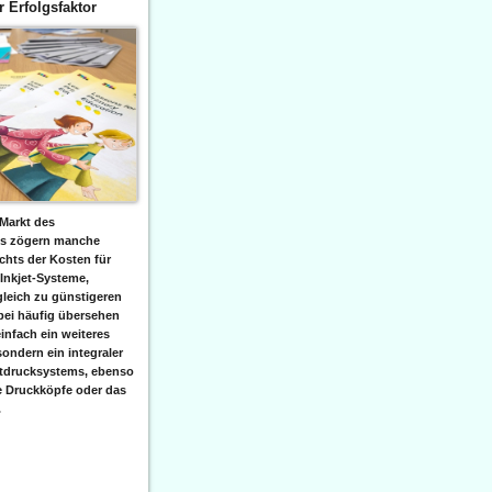
er Erfolgsfaktor
Markt des
ks zögern manche
hts der Kosten für
 Inkjet-Systeme,
leich zu günstigeren
bei häufig übersehen
einfach ein weiteres
sondern ein integraler
etdrucksystems, ebenso
e Druckköpfe oder das
.