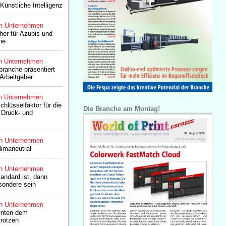
Künstliche Intelligenz
n Unternehmen
er für Azubis und
he
n Unternehmen
ranche präsentiert
 Arbeitgeber
n Unternehmen
chlüsselfaktor für die
Die Branche am Montag!
 Druck- und
n Unternehmen
limaneutral
n Unternehmen
tandard ist, dann
sondere sein
n Unternehmen
enten dem
rotzen