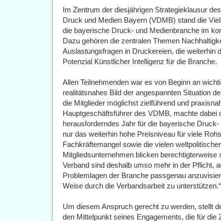
Im Zentrum der diesjährigen Strategieklausur 
Druck und Medien Bayern (VDMB) stand die Vielz
die bayerische Druck- und Medienbranche im k
Dazu gehören die zentralen Themen Nachhaltigkei
Auslastungsfragen in Druckereien, die weiterhi
Potenzial Künstlicher Intelligenz für die Branche.
Allen Teilnehmenden war es von Beginn an wicht
realitätsnahes Bild der angespannten Situation 
die Mitglieder möglichst zielführend und praxisn
Hauptgeschäftsführer des VDMB, machte dabei de
herausforderndes Jahr für die bayerische Druck-
nur das weiterhin hohe Preisniveau für viele Rohs
Fachkräftemangel sowie die vielen weltpolitische
Mitgliedsunternehmen blicken berechtigterweise s
Verband sind deshalb umso mehr in der Pflicht, 
Problemlagen der Branche passgenau anzuvisieren 
Weise durch die Verbandsarbeit zu unterstützen.“
Um diesem Anspruch gerecht zu werden, stellt d
den Mittelpunkt seines Engagements, die für die 