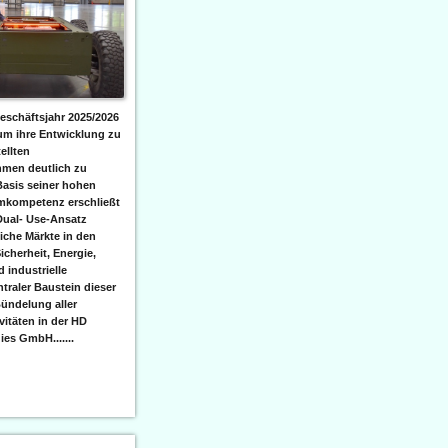
eschäftsjahr 2025/2026
 um ihre Entwicklung zu
ellten
men deutlich zu
Basis seiner hohen
emkompetenz erschließt
Dual- Use-Ansatz
iche Märkte in den
icherheit, Energie,
 industrielle
raler Baustein dieser
ündelung aller
itäten in der HD
es GmbH.......