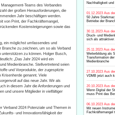
Nachhaltigkeit und 
des Management-Teams des Verbandes
ahl der großen Herausforderungen, die
01.12.2023
Aus de
ommenden Jahr beschäftigen werden.
50 Jahre Starkmach
t von Print, der Fachkräftemangel,
Betriebe der Branc
n drückenden Kostensteigerungen sowie das
30.11.2023
Aus de
Druck- und Medienb
sich als attraktiver
ig, ein möglichst umfassendes und
der Branche zu zeichnen, um so als Verband
25.11.2023
Aus de
ah unterstützen zu können. Holger Busch,
Weiterbildung als S
Transformation der
utlich: „Das Jahr 2024 wird ein
Medienbranche
 und Medienbranche. Stellvertretend seien
toffe und Vorprodukte, der zugespitzte
27.10.2023
Aus de
n Krisenherde genannt. Viele
VDMB jetzt auch k
orgenvoll auf das neue Jahr. Wir als
auch in diesem Jahr die Anforderungen und
20.10.2023
Aus de
Wenn Digital der S
und unsere Mitglieder in vielfältiger
muss Print das Be
06.10.2023
Aus de
er Verband 2024 Potenziale und Themen in
Mit neuen Instrum
Fachkräftemangel t
Zukunfts- und Innovationsfähigkeit der