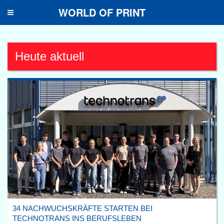
WORLD OF PRINT
Toggle
navigation
Heute aktuell
34 NACHWUCHSKRÄFTE STARTEN BEI
TECHNOTRANS INS BERUFSLEBEN