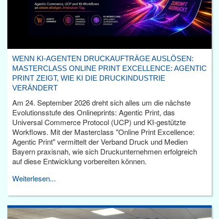
WENN KI-AGENTEN DRUCKAUFTRÄGE AUSLÖSEN:
MASTERCLASS ONLINE PRINT EXCELLENCE: AGENTIC
PRINT ZEIGT, WIE KI DIE DRUCKINDUSTRIE
VERÄNDERT
Am 24. September 2026 dreht sich alles um die nächste
Evolutionsstufe des Onlineprints: Agentic Print, das
Universal Commerce Protocol (UCP) und KI-gestützte
Workflows. Mit der Masterclass "Online Print Excellence:
Agentic Print" vermittelt der Verband Druck und Medien
Bayern praxisnah, wie sich Druckunternehmen erfolgreich
auf diese Entwicklung vorbereiten können.
Weiterlesen...