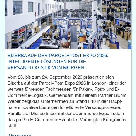
BIZERBA AUF DER PARCEL+POST EXPO 2026:
INTELLIGENTE LÖSUNGEN FÜR DIE
VERSANDLOGISTIK VON MORGEN
Vom 23. bis zum 24. September 2026 präsentiert sich
Bizerba auf der Parcel+Post Expo 2026 in London, einer der
weltweit führenden Fachmessen für Paket-, Post- und E-
Commerce-Logistik. Gemeinsam mit seinem Partner Bluhm
Weber zeigt das Unternehmen an Stand F40 in der Haupt­
halle innovative Lösungen für effiziente Versandprozesse.
Parallel zur Messe findet mit der eCommerce Expo zudem
das größte E-Commerce-Event des Vereinigten Königreichs
statt.
Weiterlesen...