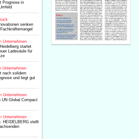
gt Prognose in
Umfeld
druck
nnovationen senken
 Fachkräftemangel
n Unternehmen
eidelberg startet
euer Ladesäule für
tze
n Unternehmen
gt nach solidem
ognose und liegt gut
n Unternehmen
em UN Global Compact
n Unternehmen
n: HEIDELBERG stellt
wachsenden