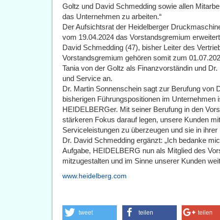
Goltz und David Schmedding sowie allen Mitarbeit
das Unternehmen zu arbeiten.“
Der Aufsichtsrat der Heidelberger Druckmaschin
vom 19.04.2024 das Vorstandsgremium erweitert. 
David Schmedding (47), bisher Leiter des Vertrie
Vorstandsgremium gehören somit zum 01.07.2024
Tania von der Goltz als Finanzvorständin und Dr
und Service an.
Dr. Martin Sonnenschein sagt zur Berufung von 
bisherigen Führungspositionen im Unternehmen is
HEIDELBERGer. Mit seiner Berufung in den Vorst
stärkeren Fokus darauf legen, unsere Kunden mit
Serviceleistungen zu überzeugen und sie in ihrer
Dr. David Schmedding ergänzt: „Ich bedanke mich
Aufgabe, HEIDELBERG nun als Mitglied des Vor
mitzugestalten und im Sinne unserer Kunden weit
www.heidelberg.com
tweet
teilen
teilen