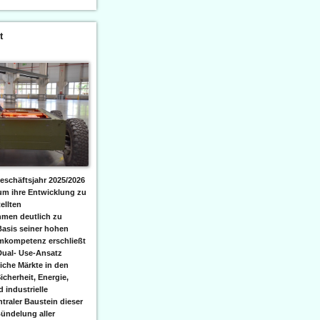
t
eschäftsjahr 2025/2026
 um ihre Entwicklung zu
ellten
men deutlich zu
Basis seiner hohen
emkompetenz erschließt
Dual- Use-Ansatz
iche Märkte in den
icherheit, Energie,
 industrielle
raler Baustein dieser
ündelung aller