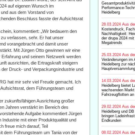
Gesamtproduktivitä
2024 auf eigenen Wunsch im
Performance-Techn
n und aus dem Vorstand von
Heidelberg
enden Beschluss fasste der Aufsichtsrat
28.03.2024
Aus de
Kostendruck, Fach
schein, kommentiert: „Wir bedauern den
Nachhaltigkeit: Hei
 verlassen, sehr. Er hat unser
der drupa 2024 mit
Megatrends
end vorangebracht und damit unser
ärkt. Mit Jürgen Otto gewinnen wir eine
25.03.2024
Aus de
er Erfahrung und seinem Netzwerk werden
Veränderungen im A
t ausrichten, die Ertragskraft steigern
Heidelberg zur näc
Hauptversammlung
 der Druck- und Verpackungsindustrie und
14.03.2024
Aus de
RG hat mir sehr viel Freude gemacht. Ich
Heidelberg bietet 
 Aufsichtsrat, dem Führungsteam und
wachsenden Markt 
Fahrzeugflotten an
der zukunftsfähigen Ausrichtung großer
29.02.2024
Aus de
ten Jahren verstärkt im Bereich des
Heidelberg und DB
evorstehende Aufgabe kommentiert Jürgen
bringen Ladeinfras
ndustrie mit einer Produktqualität und
Endkunden
h freue mich darauf, Teil
 dem Führungsteam um Tania von der
08.02.2024
Aus de