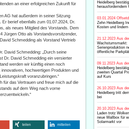
Heidelberg bestäti
enden an einer erfolgreichen Zukunft für
herausforderndem 
en AG hat außerdem in seiner Sitzung
03.01.2024
Offset
Er berief ebenfalls zum 01.07.2024, Dr.
Zehn Heidelberg I
Kosten und lindern
bs, als neues Mitglied des Vorstands. Dem
 Jürgen Otto als Vorstandsvorsitzender,
21.12.2023
Aus de
. David Schmedding als Vorstand Vertrieb
Wachstumsmarkt: H
Serienproduktion n
Dr. David Schmedding: „Durch seine
öffentliche Parkplä
t Dr. David Schmedding ein versierter
09.11.2023
Aus de
and werden wir künftig einen noch
Heidelberg bestäti
 innovativen, hochwertigen Produkten und
zweiten Quartal Pr
 Leistungskraft voranzubringen.“
auf Kurs
 für das Vertrauen und freue mich auf die
stands auf dem Weg nach vorne
26.10.2023
Aus de
Heidelberg tritt d
erzuentwickeln.“
bei
20.10.2023
Aus de
Laden trotz Wolke
neue Wallbox für 
Solarmarkt vor
teilen
mitteilen