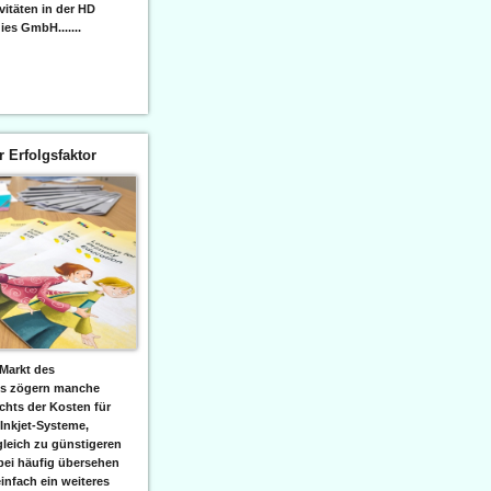
itäten in der HD
es GmbH.......
er Erfolgsfaktor
Markt des
ks zögern manche
hts der Kosten für
 Inkjet-Systeme,
leich zu günstigeren
bei häufig übersehen
einfach ein weiteres