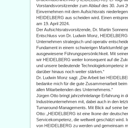
Vorstandsvorsitzender zum Ablauf des 30. Juni 
Einvernehmen mit dem Aufsichtsrats niederlege
HEIDELBERG aus scheiden wird. Einen entsprech
am 19. April 2024.
Der Aufsichtsratsvorsitzende, Dr. Martin Sonnen
Entschluss von Dr. Ludwin Monz, HEIDELBERG zu
Unternehmen strategisch und operativ entscheid
Fundament in einem schwierigen Marktumfeld gest
ausgewiesene Führungspersönlichkeit. Mit sein
wir HEIDELBERG weiter konsequent auf die Zukunf
und unsere bedeutende Technologiekompetenz in
darüber hinaus noch weiter stärken.“
Dr. Ludwin Monz sagt: „Die Arbeit bei HEIDELBE
bedanke mich für die gute Zusammenarbeit beim
allen Mitarbeitenden des Unternehmens.“
Jürgen Otto bringt jahrzehntelange Erfahrung in 
Industrieunternehmen mit, dabei auch in den letz
Turnaround-Managements. Mit Blick auf seine b
Otto: „HEIDELBERG ist eine Ikone der deutschen I
Servicekompetenz, die weltweit geschätzt wird. Ic
von HEIDELBERG zu werden und gemeinsam mit