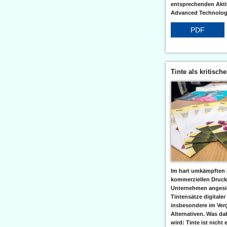
entsprechenden Aktiv
Advanced Technologi
PDF
Tinte als kritisch
Im hart umkämpften 
kommerziellen Druc
Unternehmen angesic
Tintensätze digitaler
insbesondere im Verg
Alternativen. Was da
wird: Tinte ist nicht 