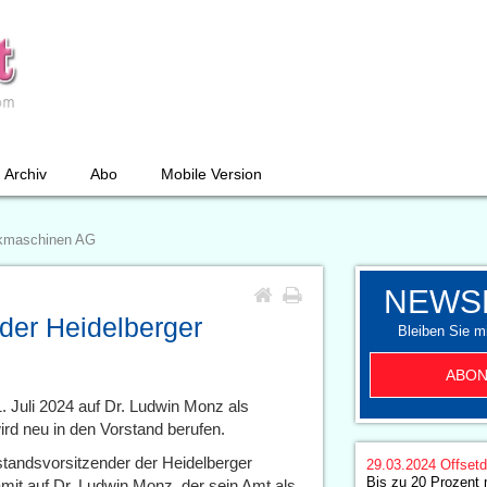
Archiv
Abo
Mobile Version
ckmaschinen AG
NEWS
der Heidelberger
Bleiben Sie mi
ABON
. Juli 2024 auf Dr. Ludwin Monz als
rd neu in den Vorstand berufen.
standsvorsitzender der Heidelberger
29.03.2024
Offset
Bis zu 20 Prozent
t auf Dr. Ludwin Monz, der sein Amt als