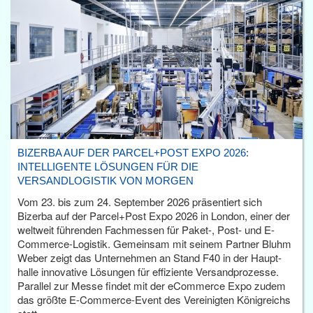
BIZERBA AUF DER PARCEL+POST EXPO 2026:
INTELLIGENTE LÖSUNGEN FÜR DIE
VERSANDLOGISTIK VON MORGEN
Vom 23. bis zum 24. September 2026 präsentiert sich
Bizerba auf der Parcel+Post Expo 2026 in London, einer der
weltweit führenden Fachmessen für Paket-, Post- und E-
Commerce-Logistik. Gemeinsam mit seinem Partner Bluhm
Weber zeigt das Unternehmen an Stand F40 in der Haupt­
halle innovative Lösungen für effiziente Versandprozesse.
Parallel zur Messe findet mit der eCommerce Expo zudem
das größte E-Commerce-Event des Vereinigten Königreichs