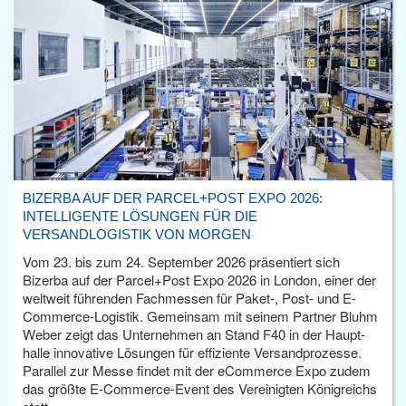
BIZERBA AUF DER PARCEL+POST EXPO 2026:
INTELLIGENTE LÖSUNGEN FÜR DIE
VERSANDLOGISTIK VON MORGEN
Vom 23. bis zum 24. September 2026 präsentiert sich
Bizerba auf der Parcel+Post Expo 2026 in London, einer der
weltweit führenden Fachmessen für Paket-, Post- und E-
Commerce-Logistik. Gemeinsam mit seinem Partner Bluhm
Weber zeigt das Unternehmen an Stand F40 in der Haupt­
halle innovative Lösungen für effiziente Versandprozesse.
Parallel zur Messe findet mit der eCommerce Expo zudem
das größte E-Commerce-Event des Vereinigten Königreichs