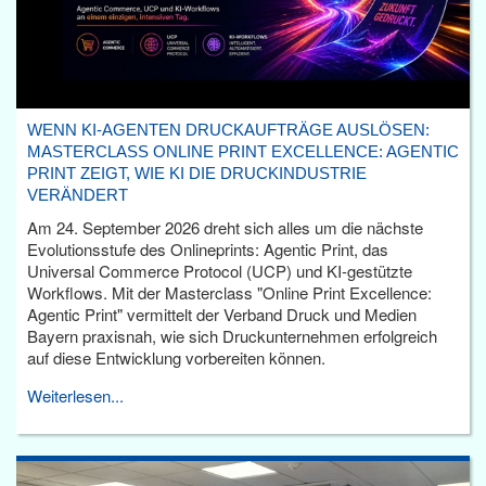
WENN KI-AGENTEN DRUCKAUFTRÄGE AUSLÖSEN:
MASTERCLASS ONLINE PRINT EXCELLENCE: AGENTIC
PRINT ZEIGT, WIE KI DIE DRUCKINDUSTRIE
VERÄNDERT
Am 24. September 2026 dreht sich alles um die nächste
Evolutionsstufe des Onlineprints: Agentic Print, das
Universal Commerce Protocol (UCP) und KI-gestützte
Workflows. Mit der Masterclass "Online Print Excellence:
Agentic Print" vermittelt der Verband Druck und Medien
Bayern praxisnah, wie sich Druckunternehmen erfolgreich
auf diese Entwicklung vorbereiten können.
Weiterlesen...