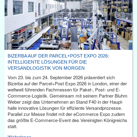
BIZERBA AUF DER PARCEL+POST EXPO 2026:
INTELLIGENTE LÖSUNGEN FÜR DIE
VERSANDLOGISTIK VON MORGEN
Vom 23. bis zum 24. September 2026 präsentiert sich
Bizerba auf der Parcel+Post Expo 2026 in London, einer der
weltweit führenden Fachmessen für Paket-, Post- und E-
Commerce-Logistik. Gemeinsam mit seinem Partner Bluhm
Weber zeigt das Unternehmen an Stand F40 in der Haupt­
halle innovative Lösungen für effiziente Versandprozesse.
Parallel zur Messe findet mit der eCommerce Expo zudem
das größte E-Commerce-Event des Vereinigten Königreichs
statt.
Weiterlesen...