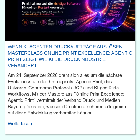
WENN KI-AGENTEN DRUCKAUFTRÄGE AUSLÖSEN:
MASTERCLASS ONLINE PRINT EXCELLENCE: AGENTIC
PRINT ZEIGT, WIE KI DIE DRUCKINDUSTRIE
VERÄNDERT
Am 24. September 2026 dreht sich alles um die nächste
Evolutionsstufe des Onlineprints: Agentic Print, das
Universal Commerce Protocol (UCP) und KI-gestützte
Workflows. Mit der Masterclass "Online Print Excellence:
Agentic Print" vermittelt der Verband Druck und Medien
Bayern praxisnah, wie sich Druckunternehmen erfolgreich
auf diese Entwicklung vorbereiten können.
Weiterlesen...