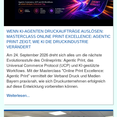
WENN KI-AGENTEN DRUCKAUFTRÄGE AUSLÖSEN:
MASTERCLASS ONLINE PRINT EXCELLENCE: AGENTIC
PRINT ZEIGT, WIE KI DIE DRUCKINDUSTRIE
VERÄNDERT
Am 24. September 2026 dreht sich alles um die nächste
Evolutionsstufe des Onlineprints: Agentic Print, das
Universal Commerce Protocol (UCP) und KI-gestützte
Workflows. Mit der Masterclass "Online Print Excellence:
Agentic Print" vermittelt der Verband Druck und Medien
Bayern praxisnah, wie sich Druckunternehmen erfolgreich
auf diese Entwicklung vorbereiten können.
Weiterlesen...