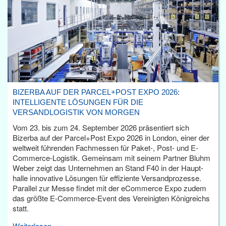
BIZERBA AUF DER PARCEL+POST EXPO 2026:
INTELLIGENTE LÖSUNGEN FÜR DIE
VERSANDLOGISTIK VON MORGEN
Vom 23. bis zum 24. September 2026 präsentiert sich
Bizerba auf der Parcel+Post Expo 2026 in London, einer der
weltweit führenden Fachmessen für Paket-, Post- und E-
Commerce-Logistik. Gemeinsam mit seinem Partner Bluhm
Weber zeigt das Unternehmen an Stand F40 in der Haupt­
halle innovative Lösungen für effiziente Versandprozesse.
Parallel zur Messe findet mit der eCommerce Expo zudem
das größte E-Commerce-Event des Vereinigten Königreichs
statt.
Weiterlesen...