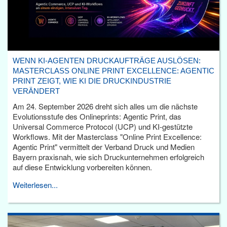
WENN KI-AGENTEN DRUCKAUFTRÄGE AUSLÖSEN:
MASTERCLASS ONLINE PRINT EXCELLENCE: AGENTIC
PRINT ZEIGT, WIE KI DIE DRUCKINDUSTRIE
VERÄNDERT
Am 24. September 2026 dreht sich alles um die nächste
Evolutionsstufe des Onlineprints: Agentic Print, das
Universal Commerce Protocol (UCP) und KI-gestützte
Workflows. Mit der Masterclass "Online Print Excellence:
Agentic Print" vermittelt der Verband Druck und Medien
Bayern praxisnah, wie sich Druckunternehmen erfolgreich
auf diese Entwicklung vorbereiten können.
Weiterlesen...