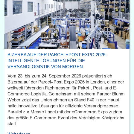
BIZERBA AUF DER PARCEL+POST EXPO 2026:
INTELLIGENTE LÖSUNGEN FÜR DIE
VERSANDLOGISTIK VON MORGEN
Vom 23. bis zum 24. September 2026 präsentiert sich
Bizerba auf der Parcel+Post Expo 2026 in London, einer der
weltweit führenden Fachmessen für Paket-, Post- und E-
Commerce-Logistik. Gemeinsam mit seinem Partner Bluhm
Weber zeigt das Unternehmen an Stand F40 in der Haupt­
halle innovative Lösungen für effiziente Versandprozesse.
Parallel zur Messe findet mit der eCommerce Expo zudem
das größte E-Commerce-Event des Vereinigten Königreichs
statt.
Weiterlesen...