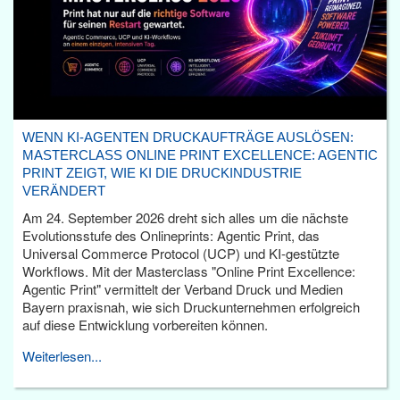
WENN KI-AGENTEN DRUCKAUFTRÄGE AUSLÖSEN:
MASTERCLASS ONLINE PRINT EXCELLENCE: AGENTIC
PRINT ZEIGT, WIE KI DIE DRUCKINDUSTRIE
VERÄNDERT
Am 24. September 2026 dreht sich alles um die nächste
Evolutionsstufe des Onlineprints: Agentic Print, das
Universal Commerce Protocol (UCP) und KI-gestützte
Workflows. Mit der Masterclass "Online Print Excellence:
Agentic Print" vermittelt der Verband Druck und Medien
Bayern praxisnah, wie sich Druckunternehmen erfolgreich
auf diese Entwicklung vorbereiten können.
Weiterlesen...