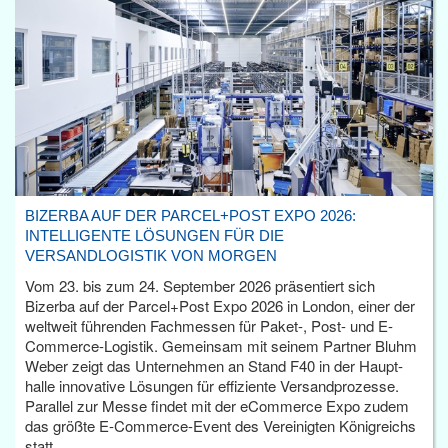
BIZERBA AUF DER PARCEL+POST EXPO 2026:
INTELLIGENTE LÖSUNGEN FÜR DIE
VERSANDLOGISTIK VON MORGEN
Vom 23. bis zum 24. September 2026 präsentiert sich
Bizerba auf der Parcel+Post Expo 2026 in London, einer der
weltweit führenden Fachmessen für Paket-, Post- und E-
Commerce-Logistik. Gemeinsam mit seinem Partner Bluhm
Weber zeigt das Unternehmen an Stand F40 in der Haupt­
halle innovative Lösungen für effiziente Versandprozesse.
Parallel zur Messe findet mit der eCommerce Expo zudem
das größte E-Commerce-Event des Vereinigten Königreichs
statt.