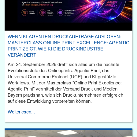
WENN KI-AGENTEN DRUCKAUFTRÄGE AUSLÖSEN:
MASTERCLASS ONLINE PRINT EXCELLENCE: AGENTIC
PRINT ZEIGT, WIE KI DIE DRUCKINDUSTRIE
VERÄNDERT
Am 24. September 2026 dreht sich alles um die nächste
Evolutionsstufe des Onlineprints: Agentic Print, das
Universal Commerce Protocol (UCP) und KI-gestützte
Workflows. Mit der Masterclass "Online Print Excellence:
Agentic Print" vermittelt der Verband Druck und Medien
Bayern praxisnah, wie sich Druckunternehmen erfolgreich
auf diese Entwicklung vorbereiten können.
Weiterlesen...