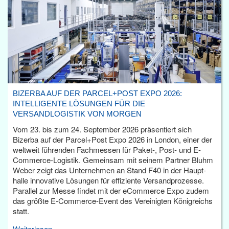
BIZERBA AUF DER PARCEL+POST EXPO 2026:
INTELLIGENTE LÖSUNGEN FÜR DIE
VERSANDLOGISTIK VON MORGEN
Vom 23. bis zum 24. September 2026 präsentiert sich
Bizerba auf der Parcel+Post Expo 2026 in London, einer der
weltweit führenden Fachmessen für Paket-, Post- und E-
Commerce-Logistik. Gemeinsam mit seinem Partner Bluhm
Weber zeigt das Unternehmen an Stand F40 in der Haupt­
halle innovative Lösungen für effiziente Versandprozesse.
Parallel zur Messe findet mit der eCommerce Expo zudem
das größte E-Commerce-Event des Vereinigten Königreichs
statt.
Weiterlesen...