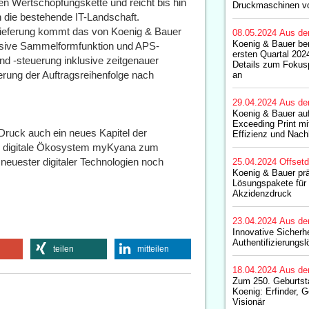
en Wertschöpfungskette und reicht bis hin
Druckmaschinen v
n die bestehende IT-Landschaft.
slieferung kommt das von Koenig & Bauer
08.05.2024
Aus de
Koenig & Bauer be
lusive Sammelformfunktion und APS-
ersten Quartal 202
d -steuerung inklusive zeitgenauer
Details zum Fokus
erung der Auftragsreihenfolge nach
an
29.04.2024
Aus de
Koenig & Bauer auf
Exceeding Print mit
r Druck auch ein neues Kapitel der
Effizienz und Nachh
ue digitale Ökosystem myKyana zum
 neuester digitaler Technologien noch
25.04.2024
Offset
Koenig & Bauer prä
Lösungspakete für 
Akzidenzdruck
23.04.2024
Aus de
Innovative Sicherh
Authentifizierungs
teilen
mitteilen
18.04.2024
Aus de
Zum 250. Geburtsta
Koenig: Erfinder, 
Visionär