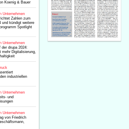
on Koenig & Bauer
n Unternehmen
richtet Zahlen zum
4 und kündigt weitere
programm Spotlight
n Unternehmen
 der drupa 2024:
 mehr Digitalisierung,
altigkeit
druck
sentiert
den industriellen
n Unternehmen
eits- und
lösungen
n Unternehmen
g von Friedrich
Geschäftsmann,