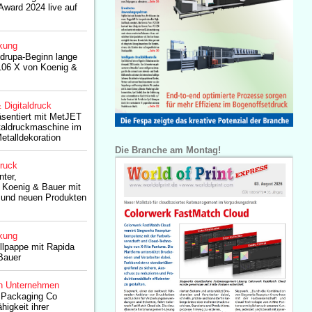
Award 2024 live auf
kung
 drupa-Beginn lange
106 X von Koenig &
& Digitaldruck
sentiert mit MetJET
taldruckmaschine im
etalldekoration
Die Branche am Montag!
druck
nter,
 Koenig & Bauer mit
n und neuen Produkten
kung
llpappe mit Rapida
Bauer
n Unternehmen
& Packaging Co
higkeit ihrer