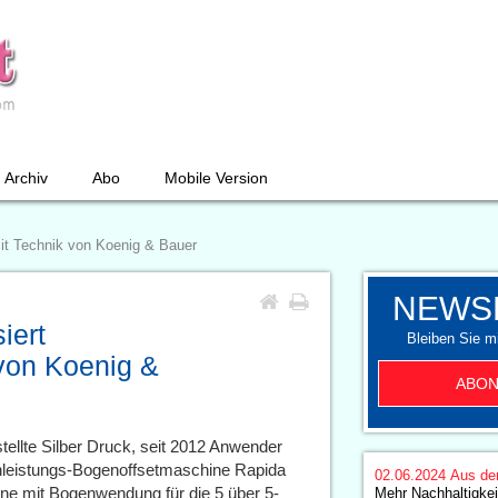
Archiv
Abo
Mobile Version
mit Technik von Koenig & Bauer
NEWS
iert
Bleiben Sie mi
von Koenig &
ABON
ellte Silber Druck, seit 2012 Anwender
hleistungs-Bogenoffsetmaschine Rapida
02.06.2024
Aus de
e mit Bogenwendung für die 5 über 5-
Mehr Nachhaltigkei