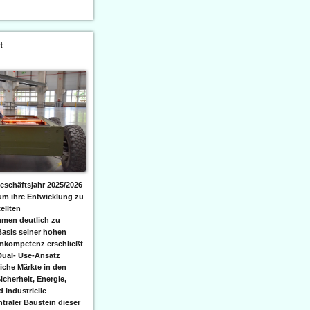
t
eschäftsjahr 2025/2026
 um ihre Entwicklung zu
ellten
men deutlich zu
Basis seiner hohen
emkompetenz erschließt
Dual- Use-Ansatz
iche Märkte in den
icherheit, Energie,
 industrielle
raler Baustein dieser