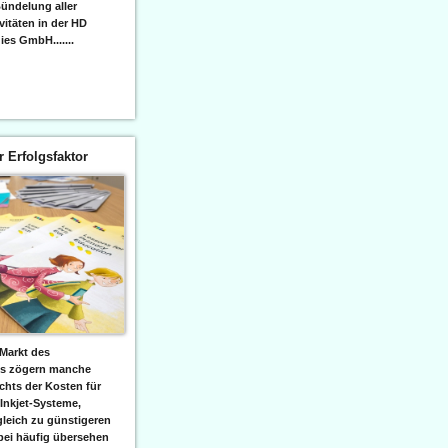
ündelung aller
itäten in der HD
es GmbH.......
er Erfolgsfaktor
Markt des
ks zögern manche
hts der Kosten für
 Inkjet-Systeme,
leich zu günstigeren
bei häufig übersehen