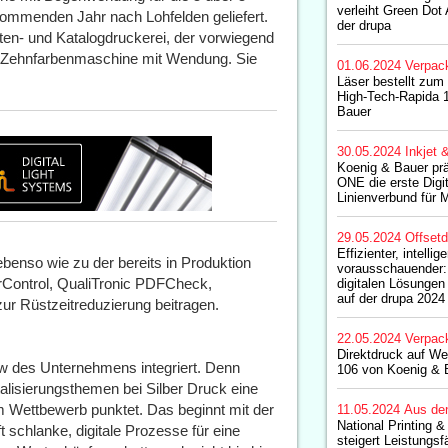
verleiht Green Dot 
ommenden Jahr nach Lohfelden geliefert.
der drupa
iften- und Katalogdruckerei, der vorwiegend
ne Zehnfarbenmaschine mit Wendung. Sie
01.06.2024
Verpac
Läser bestellt zum
High-Tech-Rapida 
Bauer
30.05.2024
Inkjet 
Koenig & Bauer prä
ONE die erste Digi
Linienverbund für M
29.05.2024
Offset
Effizienter, intellige
benso wie zu der bereits in Produktion
vorausschauender:
orControl, QualiTronic PDFCheck,
digitalen Lösunge
auf der drupa 2024
zur Rüstzeitreduzierung beitragen.
22.05.2024
Verpac
Direktdruck auf We
ow des Unternehmens integriert. Denn
106 von Koenig & 
alisierungsthemen bei Silber Druck eine
m Wettbewerb punktet. Das beginnt mit der
11.05.2024
Aus de
National Printing 
schlanke, digitale Prozesse für eine
steigert Leistungsfä