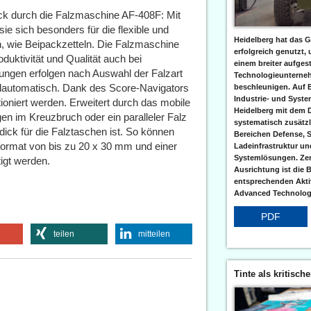
ack durch die Falzmaschine AF-408F: Mit
ie sich besonders für die flexible und
Heidelberg hat das G
n, wie Beipackzetteln. Die Falzmaschine
erfolgreich genutzt,
duktivität und Qualität auch bei
einem breiter aufgest
lungen erfolgen nach Auswahl der Falzart
Technologieunterneh
lautomatisch. Dank des Score-Navigators
beschleunigen. Auf 
Industrie- und Syst
oniert werden. Erweitert durch das mobile
Heidelberg mit dem 
n im Kreuzbruch oder ein paralleler Falz
systematisch zusätzl
dick für die Falztaschen ist. So können
Bereichen Defense, S
format von bis zu 20 x 30 mm und einer
Ladeinfrastruktur und
Systemlösungen. Zent
igt werden.
Ausrichtung ist die B
entsprechenden Aktiv
Advanced Technologi
PDF
teilen
mitteilen
Tinte als kritisch