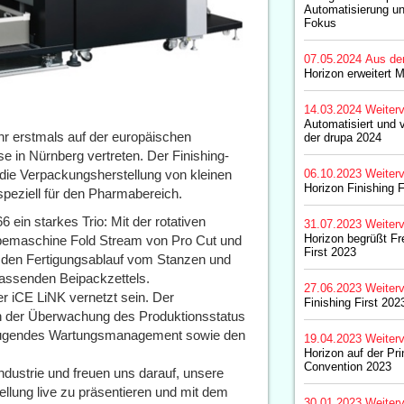
Automatisierung u
Fokus
07.05.2024
Aus de
Horizon erweitert
14.03.2024
Weiterv
Automatisiert und 
hr erstmals auf der europäischen
der drupa 2024
 in Nürnberg vertreten. Der Finishing-
ür die Verpackungsherstellung von kleinen
06.10.2023
Weiterv
Horizon Finishing 
 speziell für den Pharmabereich.
 ein starkes Trio: Mit der rotativen
31.07.2023
Weiterv
Horizon begrüßt Fr
emaschine Fold Stream von Pro Cut und
First 2023
 den Fertigungsablauf vom Stanzen und
assenden Beipackzettels.
27.06.2023
Weiterv
r iCE LiNK vernetzt sein. Der
Finishing First 202
n der Überwachung des Produktionsstatus
rbeugendes Wartungsmanagement sowie den
19.04.2023
Weiterv
Horizon auf der Prin
Convention 2023
ndustrie und freuen uns darauf, unsere
llung live zu präsentieren und mit dem
30.01.2023
Weiterv