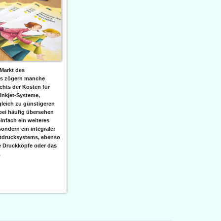
Markt des
ks zögern manche
hts der Kosten für
 Inkjet-Systeme,
leich zu günstigeren
bei häufig übersehen
einfach ein weiteres
sondern ein integraler
etdrucksystems, ebenso
e Druckköpfe oder das
.