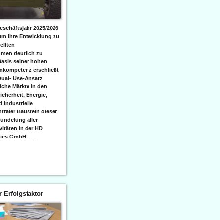
eschäftsjahr 2025/2026
 um ihre Entwicklung zu
ellten
men deutlich zu
Basis seiner hohen
emkompetenz erschließt
Dual- Use-Ansatz
iche Märkte in den
icherheit, Energie,
 industrielle
raler Baustein dieser
ündelung aller
itäten in der HD
es GmbH.......
er Erfolgsfaktor