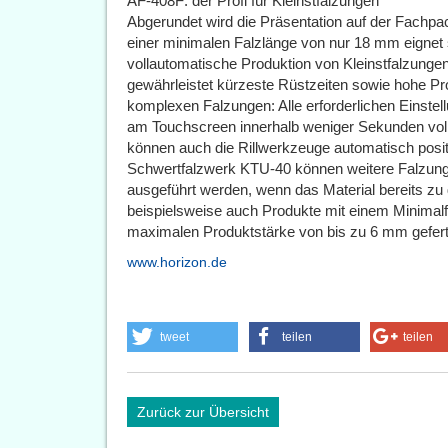
AF-408F: der Profi für Kleinstfalzungen
Abgerundet wird die Präsentation auf der Fachp
einer minimalen Falzlänge von nur 18 mm eignet s
vollautomatische Produktion von Kleinstfalzunge
gewährleistet kürzeste Rüstzeiten sowie hohe Pro
komplexen Falzungen: Alle erforderlichen Einstel
am Touchscreen innerhalb weniger Sekunden vol
können auch die Rillwerkzeuge automatisch positi
Schwertfalzwerk KTU-40 können weitere Falzunge
ausgeführt werden, wenn das Material bereits zu 
beispielsweise auch Produkte mit einem Minimal
maximalen Produktstärke von bis zu 6 mm gefert
www.horizon.de
tweet
teilen
teilen
Zurück zur Übersicht