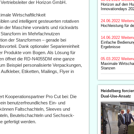
 Vertriebsleiter der Horizon GmbH.
Horizon auf den Hu
Innovationdays 20
ale Wirtschaftlichkeit
len und intelligent gesteuerten rotativen
24.06.2022
Weiterv
Hochleistung für de
 in der Maschine vorwärts und rückwärts
ie Stanzform im Mehrfachnutzen
14.06.2022
Weiterv
tion der Stanzformen – gerade bei
Einfache Bedienung
svorteil. Dank optionaler Separiereinheit
Ergebnisse
er Produkte vom Bogen. Als Lösung für
ägen öffnet die RD-N4055DM eine ganze
05.03.2022
Weiterv
Maximale Wirtschaf
m Beispiel personalisierte Verpackungen,
Stanzen
ufkleber, Etiketten, Mailings, Flyer in
Heidelberg forcier
Dual-Use-Ansatz
t Kooperationspartner Pro Cut bei: Die
ein benutzerfreundliches Ein- und
können Faltschachteln, Sleeves und
teln, Beutelschachteln und Sechseck-
e gefertigt werden.