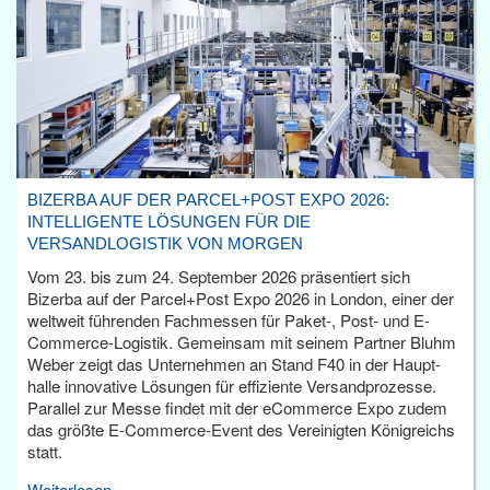
BIZERBA AUF DER PARCEL+POST EXPO 2026:
INTELLIGENTE LÖSUNGEN FÜR DIE
VERSANDLOGISTIK VON MORGEN
Vom 23. bis zum 24. September 2026 präsentiert sich
Bizerba auf der Parcel+Post Expo 2026 in London, einer der
weltweit führenden Fachmessen für Paket-, Post- und E-
Commerce-Logistik. Gemeinsam mit seinem Partner Bluhm
Weber zeigt das Unternehmen an Stand F40 in der Haupt­
halle innovative Lösungen für effiziente Versandprozesse.
Parallel zur Messe findet mit der eCommerce Expo zudem
das größte E-Commerce-Event des Vereinigten Königreichs
statt.
Weiterlesen...