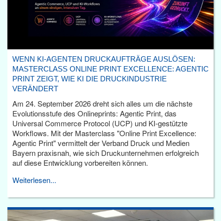
WENN KI-AGENTEN DRUCKAUFTRÄGE AUSLÖSEN:
MASTERCLASS ONLINE PRINT EXCELLENCE: AGENTIC
PRINT ZEIGT, WIE KI DIE DRUCKINDUSTRIE
VERÄNDERT
Am 24. September 2026 dreht sich alles um die nächste
Evolutionsstufe des Onlineprints: Agentic Print, das
Universal Commerce Protocol (UCP) und KI-gestützte
Workflows. Mit der Masterclass "Online Print Excellence:
Agentic Print" vermittelt der Verband Druck und Medien
Bayern praxisnah, wie sich Druckunternehmen erfolgreich
auf diese Entwicklung vorbereiten können.
Weiterlesen...