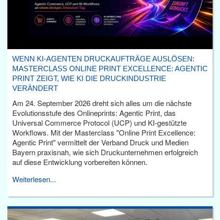
WENN KI-AGENTEN DRUCKAUFTRÄGE AUSLÖSEN:
MASTERCLASS ONLINE PRINT EXCELLENCE: AGENTIC
PRINT ZEIGT, WIE KI DIE DRUCKINDUSTRIE
VERÄNDERT
Am 24. September 2026 dreht sich alles um die nächste
Evolutionsstufe des Onlineprints: Agentic Print, das
Universal Commerce Protocol (UCP) und KI-gestützte
Workflows. Mit der Masterclass "Online Print Excellence:
Agentic Print" vermittelt der Verband Druck und Medien
Bayern praxisnah, wie sich Druckunternehmen erfolgreich
auf diese Entwicklung vorbereiten können.
Weiterlesen...