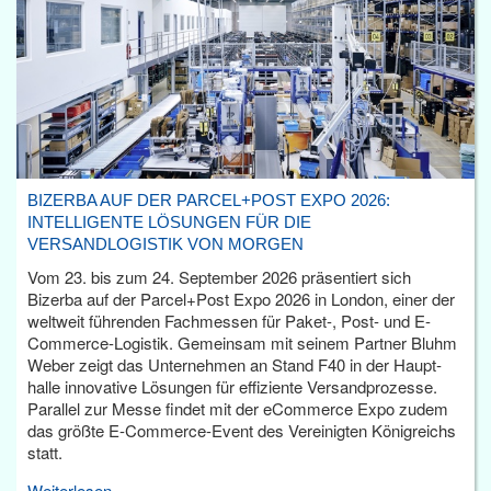
BIZERBA AUF DER PARCEL+POST EXPO 2026:
INTELLIGENTE LÖSUNGEN FÜR DIE
VERSANDLOGISTIK VON MORGEN
Vom 23. bis zum 24. September 2026 präsentiert sich
Bizerba auf der Parcel+Post Expo 2026 in London, einer der
weltweit führenden Fachmessen für Paket-, Post- und E-
Commerce-Logistik. Gemeinsam mit seinem Partner Bluhm
Weber zeigt das Unternehmen an Stand F40 in der Haupt­
halle innovative Lösungen für effiziente Versandprozesse.
Parallel zur Messe findet mit der eCommerce Expo zudem
das größte E-Commerce-Event des Vereinigten Königreichs
statt.
Weiterlesen...