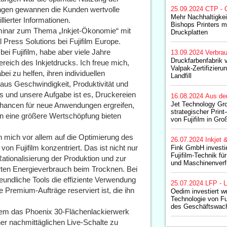
rungen gewannen die Kunden wertvolle
25.09.2024
CTP - 
Mehr Nachhaltigkeit
llierter Informationen.
Bishops Printers m
minar zum Thema „Inkjet-Ökonomie“ mit
Druckplatten
Press Solutions bei Fujifilm Europe.
ei Fujifilm, habe aber viele Jahre
13.09.2024
Verbrau
Druckfarbenfabrik v
reich des Inkjetdrucks. Ich freue mich,
Valpak-Zertifizieru
ei zu helfen, ihren individuellen
Landfill
aus Geschwindigkeit, Produktivität und
rs und unsere Aufgabe ist es, Druckereien
16.08.2024
Aus de
Jet Technology Gro
 Chancen für neue Anwendungen ergreifen,
strategischer Prin
n eine größere Wertschöpfung bieten
von Fujifilm in Gro
 mich vor allem auf die Optimierung des
26.07.2024
Inkjet 
n Fujifilm konzentriert. Das ist nicht nur
Fink GmbH investie
Fujifilm-Technik fü
Rationalisierung der Produktion und zur
und Maschinenverf
erten Energieverbrauch beim Trocknen. Bei
eundliche Tools die effiziente Verwendung
25.07.2024
LFP - L
e Premium-Aufträge reserviert ist, die ihn
Oedim investiert wei
Technologie von Fu
des Geschäftswac
erdem das Phoenix 30-Flächenlackierwerk
iner nachmittäglichen Live-Schalte zu