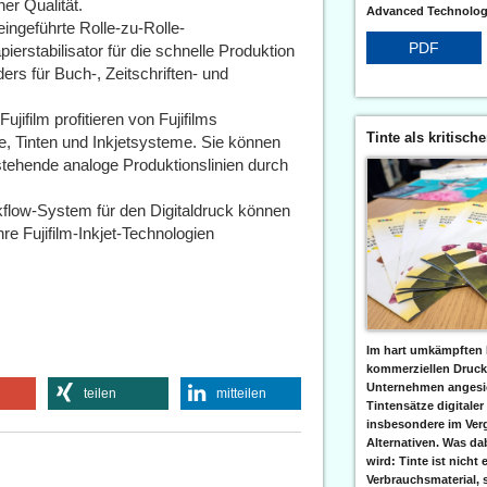
er Qualität.
Advanced Technologi
ingeführte Rolle-zu-Rolle-
PDF
erstabilisator für die schnelle Produktion
ers für Buch-, Zeitschriften- und
jifilm profitieren von Fujifilms
Tinte als kritisch
 Tinten und Inkjetsysteme. Sie können
tehende analoge Produktionslinien durch
flow-System für den Digitaldruck können
re Fujifilm-Inkjet-Technologien
Im hart umkämpften 
kommerziellen Druc
Unternehmen angesic
teilen
mitteilen
Tintensätze digitaler
insbesondere im Verg
Alternativen. Was da
wird: Tinte ist nicht 
Verbrauchsmaterial, 