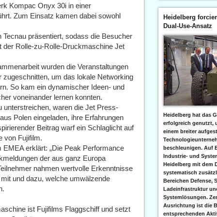
erk Kompac Onyx 30i in einer
eführt. Zum Einsatz kamen dabei sowohl
Heidelberg forcier
Dual-Use-Ansatz
 Tecnau präsentiert, sodass die Besucher
it der Rolle-zu-Rolle-Druckmaschine Jet
mmenarbeit wurden die Veranstaltungen
der zugeschnitten, um das lokale Networking
rn. So kam ein dynamischer Ideen- und
her voneinander lernen konnten.
unterstreichen, waren die Jet Press-
Heidelberg hat das G
aus Polen eingeladen, ihre Erfahrungen
erfolgreich genutzt,
pirierender Beitrag warf ein Schlaglicht auf
einem breiter aufgest
 von Fujifilm.
Technologieunterneh
film EMEA erklärt: „Die Peak Performance
beschleunigen. Auf 
Industrie- und Syst
ückmeldungen der aus ganz Europa
Heidelberg mit dem 
Teilnehmer nahmen wertvolle Erkenntnisse
systematisch zusätzl
lm mit und dazu, welche umwälzende
Bereichen Defense, S
n.
Ladeinfrastruktur und
Systemlösungen. Zent
Ausrichtung ist die B
chine ist Fujifilms Flaggschiff und setzt
entsprechenden Aktiv