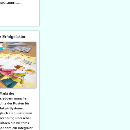
es GmbH.......
er Erfolgsfaktor
Markt des
ks zögern manche
hts der Kosten für
 Inkjet-Systeme,
leich zu günstigeren
bei häufig übersehen
einfach ein weiteres
sondern ein integraler