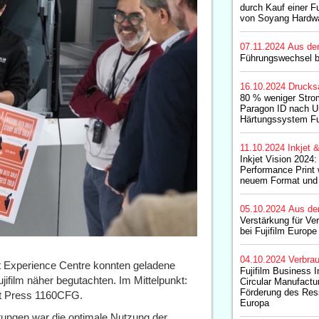
durch Kauf einer Fu
von Soyang Hardw
07.11.2024
Aus de
Führungswechsel be
16.10.2024
Drucks
80 % weniger Stro
Paragon ID nach U
Härtungssystem Fu
11.10.2024
Inkjet 
Inkjet Vision 2024:
Performance Print 
neuem Format und 
05.10.2024
Aus de
Verstärkung für V
bei Fujifilm Europe
04.10.2024
Verbrau
t Experience Centre konnten geladene
Fujifilm Business 
ifilm näher begutachten. Im Mittelpunkt:
Circular Manufactu
Förderung des Ress
et Press 1160CFG.
Europa
tungen war die optimale Nutzung der