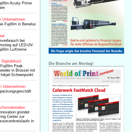
jifilm Acuity Prime
are
n Unternehmen
i Fujifilm in Benelux
aal
mverbrauch bei
mstieg auf LED-UV-
jifilm LuXtreme
& Digitaldruck
Die Branche am Montag!
 Fujifilm Peak
wieder in Brüssel mit
Inkjet-Schwerpunkt
n Unternehmen
erpackungsgeschäft
chsmaterialien
Innovation gründet
ring Center zur
ourcenkreislaufs in