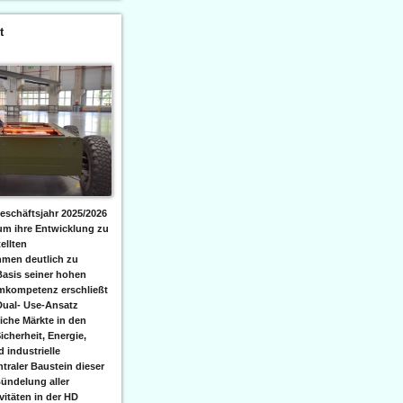
t
eschäftsjahr 2025/2026
 um ihre Entwicklung zu
ellten
men deutlich zu
Basis seiner hohen
emkompetenz erschließt
Dual- Use-Ansatz
iche Märkte in den
icherheit, Energie,
 industrielle
raler Baustein dieser
ündelung aller
itäten in der HD