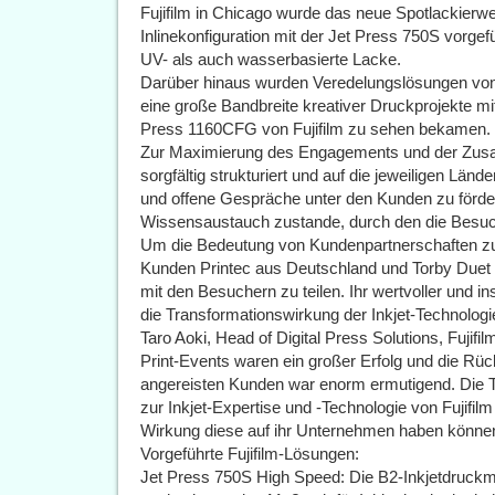
Fujifilm in Chicago wurde das neue Spotlackierw
Inlinekonfiguration mit der Jet Press 750S vorg
UV- als auch wasserbasierte Lacke.
Darüber hinaus wurden Veredelungslösungen von
eine große Bandbreite kreativer Druckprojekte m
Press 1160CFG von Fujifilm zu sehen bekamen.
Zur Maximierung des Engagements und der Zusa
sorgfältig strukturiert und auf die jeweiligen Län
und offene Gespräche unter den Kunden zu förde
Wissensaustauch zustande, durch den die Besuc
Um die Bedeutung von Kundenpartnerschaften zu 
Kunden Printec aus Deutschland und Torby Duet 
mit den Besuchern zu teilen. Ihr wertvoller und ins
die Transformationswirkung der Inkjet-Technologie
Taro Aoki, Head of Digital Press Solutions, Fuji
Print-Events waren ein großer Erfolg und die R
angereisten Kunden war enorm ermutigend. Die 
zur Inkjet-Expertise und -Technologie von Fujifi
Wirkung diese auf ihr Unternehmen haben könne
Vorgeführte Fujifilm-Lösungen:
Jet Press 750S High Speed: Die B2-Inkjetdruckmas