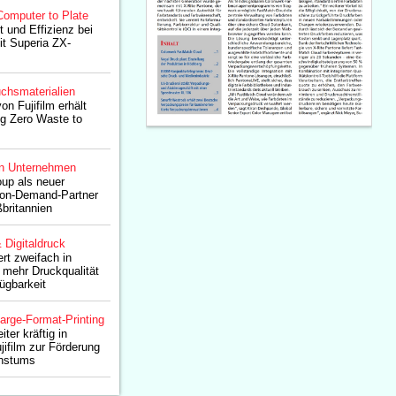
Computer to Plate
 und Effizienz bei
it Superia ZX-
chsmaterialien
on Fujifilm erhält
ng Zero Waste to
n Unternehmen
up als neuer
t-on-Demand-Partner
ßbritannien
& Digitaldruck
rt zweifach in
r mehr Druckqualität
ügbarkeit
arge-Format-Printing
ter kräftig in
jifilm zur Förderung
hstums