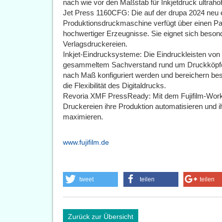
nach wie vor den Maßstab für Inkjetdruck ultrahoh
Jet Press 1160CFG: Die auf der drupa 2024 neu e
Produktionsdruckmaschine verfügt über einen Papi
hochwertiger Erzeugnisse. Sie eignet sich besond
Verlagsdruckereien.
Inkjet-Eindrucksysteme: Die Eindruckleisten von Fu
gesammeltem Sachverstand rund um Druckköpfe,
nach Maß konfiguriert werden und bereichern bes
die Flexibilität des Digitaldrucks.
Revoria XMF PressReady: Mit dem Fujifilm-Work
Druckereien ihre Produktion automatisieren und ih
maximieren.
www.fujifilm.de
tweet
teilen
teilen
Zurück zur Übersicht