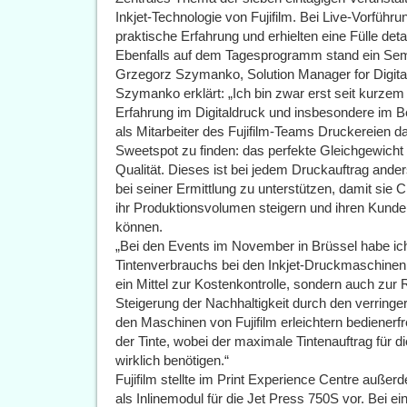
Inkjet-Technologie von Fujifilm. Bei Live-Vorfüh
praktische Erfahrung und erhielten eine Fülle detai
Ebenfalls auf dem Tagesprogramm stand ein Se
Grzegorz Szymanko, Solution Manager for Digital 
Szymanko erklärt: „Ich bin zwar erst seit kurzem b
Erfahrung im Digitaldruck und insbesondere im Be
als Mitarbeiter des Fujifilm-Teams Druckereien dab
Sweetspot zu finden: das perfekte Gleichgewicht 
Qualität. Dieses ist bei jedem Druckauftrag ande
bei seiner Ermittlung zu unterstützen, damit sie
ihr Produktionsvolumen steigern und ihren Kunde
können.
„Bei den Events im November in Brüssel habe ich
Tintenverbrauchs bei den Inkjet-Druckmaschinen vo
ein Mittel zur Kostenkontrolle, sondern auch zur 
Steigerung der Nachhaltigkeit durch den verring
den Maschinen von Fujifilm erleichtern bedienerfr
der Tinte, wobei der maximale Tintenauftrag für di
wirklich benötigen.“
Fujifilm stellte im Print Experience Centre auß
als Inlinemodul für die Jet Press 750S vor. Bei e