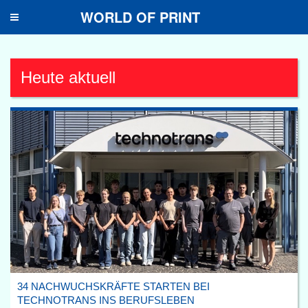
WORLD OF PRINT
Toggle
navigation
Heute aktuell
34 NACHWUCHSKRÄFTE STARTEN BEI
TECHNOTRANS INS BERUFSLEBEN