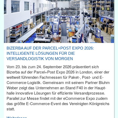
BIZERBA AUF DER PARCEL+POST EXPO 2026:
INTELLIGENTE LÖSUNGEN FÜR DIE
VERSANDLOGISTIK VON MORGEN
Vom 23. bis zum 24. September 2026 präsentiert sich
Bizerba auf der Parcel+Post Expo 2026 in London, einer der
weltweit führenden Fachmessen für Paket-, Post- und E-
Commerce-Logistik. Gemeinsam mit seinem Partner Bluhm
Weber zeigt das Unternehmen an Stand F40 in der Haupt­
halle innovative Lösungen für effiziente Versandprozesse.
Parallel zur Messe findet mit der eCommerce Expo zudem
das größte E-Commerce-Event des Vereinigten Königreichs
statt.
Weiterlesen...