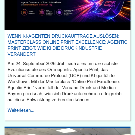
WENN KI-AGENTEN DRUCKAUFTRÄGE AUSLÖSEN:
MASTERCLASS ONLINE PRINT EXCELLENCE: AGENTIC
PRINT ZEIGT, WIE KI DIE DRUCKINDUSTRIE
VERÄNDERT
Am 24. September 2026 dreht sich alles um die nächste
Evolutionsstufe des Onlineprints: Agentic Print, das
Universal Commerce Protocol (UCP) und KI-gestützte
Workflows. Mit der Masterclass "Online Print Excellence:
Agentic Print" vermittelt der Verband Druck und Medien
Bayern praxisnah, wie sich Druckunternehmen erfolgreich
auf diese Entwicklung vorbereiten können.
Weiterlesen...