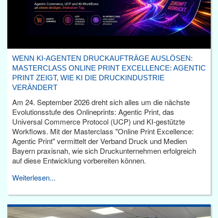
WENN KI-AGENTEN DRUCKAUFTRÄGE AUSLÖSEN:
MASTERCLASS ONLINE PRINT EXCELLENCE: AGENTIC
PRINT ZEIGT, WIE KI DIE DRUCKINDUSTRIE
VERÄNDERT
Am 24. September 2026 dreht sich alles um die nächste
Evolutionsstufe des Onlineprints: Agentic Print, das
Universal Commerce Protocol (UCP) und KI-gestützte
Workflows. Mit der Masterclass "Online Print Excellence:
Agentic Print" vermittelt der Verband Druck und Medien
Bayern praxisnah, wie sich Druckunternehmen erfolgreich
auf diese Entwicklung vorbereiten können.
Weiterlesen...