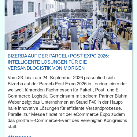
BIZERBA AUF DER PARCEL+POST EXPO 2026:
INTELLIGENTE LÖSUNGEN FÜR DIE
VERSANDLOGISTIK VON MORGEN
Vom 23. bis zum 24. September 2026 präsentiert sich
Bizerba auf der Parcel+Post Expo 2026 in London, einer der
weltweit führenden Fachmessen für Paket-, Post- und E-
Commerce-Logistik. Gemeinsam mit seinem Partner Bluhm
Weber zeigt das Unternehmen an Stand F40 in der Haupt­
halle innovative Lösungen für effiziente Versandprozesse.
Parallel zur Messe findet mit der eCommerce Expo zudem
das größte E-Commerce-Event des Vereinigten Königreichs
statt.
Weiterlesen...