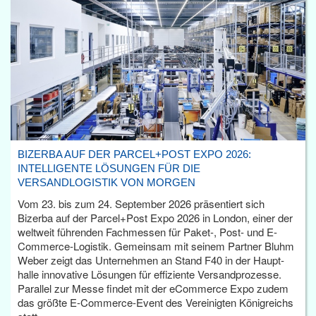
BIZERBA AUF DER PARCEL+POST EXPO 2026:
INTELLIGENTE LÖSUNGEN FÜR DIE
VERSANDLOGISTIK VON MORGEN
Vom 23. bis zum 24. September 2026 präsentiert sich
Bizerba auf der Parcel+Post Expo 2026 in London, einer der
weltweit führenden Fachmessen für Paket-, Post- und E-
Commerce-Logistik. Gemeinsam mit seinem Partner Bluhm
Weber zeigt das Unternehmen an Stand F40 in der Haupt­
halle innovative Lösungen für effiziente Versandprozesse.
Parallel zur Messe findet mit der eCommerce Expo zudem
das größte E-Commerce-Event des Vereinigten Königreichs