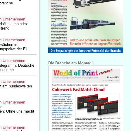
branche
n Unternehmen
chäftsklimaindex
strend
n Unternehmen
hwächen im
ungspaket der EU
n Unternehmen
Die Branche am Montag!
elegramm: Deutsche
ndustrie
n Unternehmen
ch am bundesweiten
n Unternehmen
t
en: Ohne uns macht
n Unternehmen