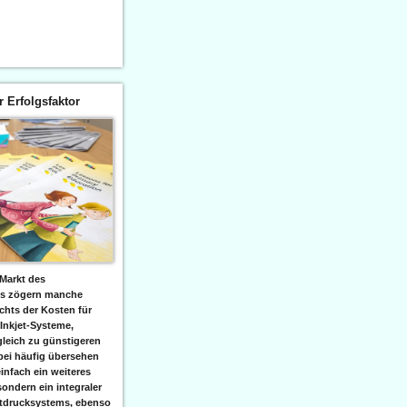
er Erfolgsfaktor
Markt des
ks zögern manche
hts der Kosten für
 Inkjet-Systeme,
leich zu günstigeren
bei häufig übersehen
einfach ein weiteres
sondern ein integraler
etdrucksystems, ebenso