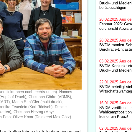
Druck- und Medien
berücksichtigen
28.02.2025
Aus de
Februar 2025: Ges
durchbricht Abwärt
28.02.2025
Aus de
BVDM moniert Sc
Bürokratie-Entlast
03.02.2025
Aus de
BVDM-Konjunkturt
Druck- und Medieni
22.01.2025
Aus de
BVDM beteiligt si
Wirtschaftswarntag
n links oben nach rechts unten): Hannes
(Hupfauf Druck), Christoph Görke (VDMB),
ART), Martin Schüßler (multi-druck),
16.01.2025
Aus de
nika Feuerlein (Karl Rädisch), Denise
BVDM veröffentlich
etten), Christoph Herzog (Mayr
Wahlkampfposition
keiner ein Kreuz!
m Foto: Oliver Knorr (Druckerei Max Götz).
02.01.2025
Aus de
r-Treffen führte die Teilnehmerinnen und