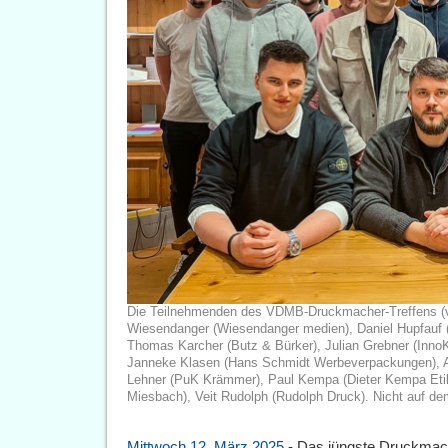
Die Teilnehmenden des VDMB-Druckmacher-Treffens (vo
Wiesendanger (Wiesendanger medien), Daniel Hupfauf 
Thomas Karcher (Butz & Bürker), Julian Grebner (InnoK
Janneke Klasen (Hans Schmidt Werbeverpackungen), An
Lehner (PuK Krämmer), Paul Kempa (Dieter Kempa Etik
Miesbach), Veit Rudolph (Rudolph Druck). Nicht auf de
Mittwoch 12. März 2025
- Das jüngste Druckmache