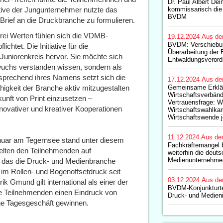
Dr. Paul Albert Dei
ative der Jungunternehmer nutzte das
kommissarisch die
BVDM
Brief an die Druckbranche zu formulieren.
 drei Werten fühlen sich die VDMB-
19.12.2024
Aus de
BVDM: Verschiebung
htet. Die Initiative für die
Überarbeitung der 
niorenkreis hervor. Sie möchte sich
Entwaldungsverord
wuchs verstanden wissen, sondern als
tsprechend ihres Namens setzt sich die
17.12.2024
Aus de
higkeit der Branche aktiv mitzugestalten
Gemeinsame Erklä
Wirtschaftsverbänd
kunft von Print einzusetzen –
Vertrauensfrage: W
novativer und kreativer Kooperationen
Wirtschaftswahlka
Wirtschaftswende j
11.12.2024
Aus de
uar am Tegernsee stand unter diesem
Fachkräftemangel 
lten den Teilnehmenden auf
weiterhin die deut
Medienunternehme
, das die Druck- und Medienbranche
im Rollen- und Bogenoffsetdruck seit
03.12.2024
Aus de
k Gmund gilt international als einer der
BVDM-Konjunkturt
die Teilnehmenden einen Eindruck von
Druck- und Medieni
ne Tagesgeschäft gewinnen.