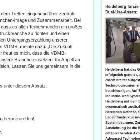
Heidelberg forcier
Dual-Use-Ansatz
 dem Treffen eingehend über zentrale
nchen-Image und Zusammenarbeit. Bei
 dass es allen Teilnehmenden ein großes
 Druckbranche zu richten und einen
den Untergangserzählung unserer
es VDMB, meinte dazu: „Die Zukunft
 freut es mich, dass die VDMB-
unsere Branche einsetzen. Ihr Appell an
eich. Lassen Sie uns gemeinsam in die
Heidelberg hat das G
erfolgreich genutzt,
einem breiter aufgest
es unter diesem Absatz.
Technologieunterneh
beschleunigen. Auf 
Industrie- und Syst
Heidelberg mit dem 
systematisch zusätzl
Bereichen Defense, S
Ladeinfrastruktur und
g herbeizureden!
Systemlösungen. Zent
Ausrichtung ist die B
e,
entsprechenden Aktiv
Advanced Technologi