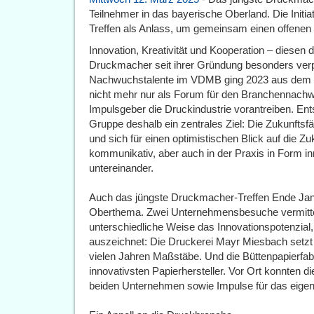
Teilnehmer in das bayerische Oberland. Die Initi
Treffen als Anlass, um gemeinsam einen offenen 
Innovation, Kreativität und Kooperation – diesen
Druckmacher seit ihrer Gründung besonders verpflic
Nachwuchstalente im VDMB ging 2023 aus dem Ju
nicht mehr nur als Forum für den Branchennach
Impulsgeber die Druckindustrie vorantreiben. En
Gruppe deshalb ein zentrales Ziel: Die Zukunftsfä
und sich für einen optimistischen Blick auf die Zu
kommunikativ, aber auch in der Praxis in Form in
untereinander.
Auch das jüngste Druckmacher-Treffen Ende Jan
Oberthema. Zwei Unternehmensbesuche vermitte
unterschiedliche Weise das Innovationspotenzial
auszeichnet: Die Druckerei Mayr Miesbach setzt 
vielen Jahren Maßstäbe. Und die Büttenpapierfabri
innovativsten Papierhersteller. Vor Ort konnten 
beiden Unternehmen sowie Impulse für das eige