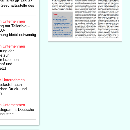
mel leitet ab Januar
 Geschäftsstelle des
n Unternehmen
 nur Teilerfolg –
EU-
nung bleibt notwendig
n Unternehmen
rung der
e zur
ir brauchen
mpf und
etzt
n Unternehmen
belastet auch
schen Druck- und
n
n Unternehmen
elegramm: Deutsche
ndustrie