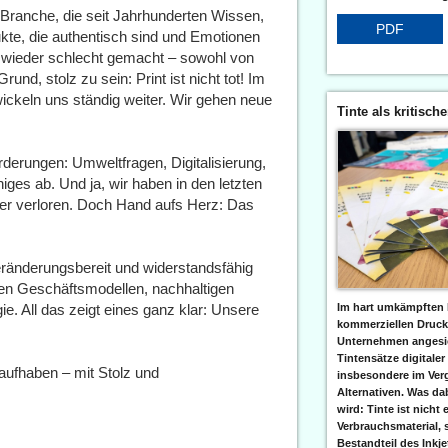
n Branche, die seit Jahrhunderten Wissen,
PDF
ukte, die authentisch sind und Emotionen
 wieder schlecht gemacht – sowohl von
und, stolz zu sein: Print ist nicht tot! Im
wickeln uns ständig weiter. Wir gehen neue
Tinte als kritisch
derungen: Umweltfragen, Digitalisierung,
ges ab. Und ja, wir haben in den letzten
ter verloren. Doch Hand aufs Herz: Das
eränderungsbereit und widerstandsfähig
ven Geschäftsmodellen, nachhaltigen
Im hart umkämpften 
. All das zeigt eines ganz klar: Unsere
kommerziellen Druc
Unternehmen angesic
Tintensätze digitaler
raufhaben – mit Stolz und
insbesondere im Verg
Alternativen. Was da
wird: Tinte ist nicht 
Verbrauchsmaterial, 
Bestandteil des Inkj