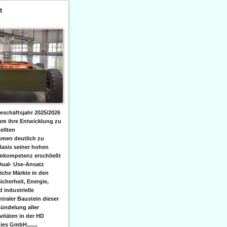
t
eschäftsjahr 2025/2026
 um ihre Entwicklung zu
ellten
men deutlich zu
Basis seiner hohen
emkompetenz erschließt
Dual- Use-Ansatz
iche Märkte in den
icherheit, Energie,
 industrielle
raler Baustein dieser
ündelung aller
itäten in der HD
es GmbH.......