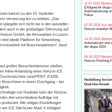
11.07.2024
Weiterv
Erfolgreiche drupa 
Automatisierung u
onen kamen zu den 15. Hunkeler
Fokus
en Vernetzung live zu erleben. „Das
 spiegelte sich nicht nur in den aussteller-
07.05.2024
Aus de
ern auch in der großartigen Stimmung auf
Horizon erweitert
er Horizon GmbH, die Atmosphäre in Luzern.
14.03.2024
Weiterv
eine ideale Plattform für Networking,
Automatisiert und 
ammenarbeit mit Branchenpartnern“, fasst
der drupa 2024
06.10.2023
Weiterv
Horizon Finishing 
auf großes Besucherinteresse stießen,
ten Inline-Anbindung eines Horizon iCE
t-Druckmaschine varioPRINT iX3200.
Heidelberg forcier
on Broschüren in einem Durchgang – bei
Dual-Use-Ansatz
gkeit.
echnologie von Hunkeler kam der Horizon
urden drei verschiedene Aufträge mit
produziert. Alle nötigen Einstellungen
 am iCE StitchLiner Mark V erfolgten