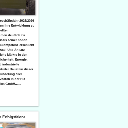
eschäftsjahr 2025/2026
 um ihre Entwicklung zu
ellten
men deutlich zu
Basis seiner hohen
emkompetenz erschließt
Dual- Use-Ansatz
iche Märkte in den
icherheit, Energie,
 industrielle
raler Baustein dieser
ündelung aller
itäten in der HD
es GmbH.......
er Erfolgsfaktor