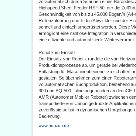
vollautomatisch durch Scannen eines Barcodes.
Highspeed Sheet Feeder HSF-50, der die Zuführu
Geschwindigkeit von bis zu 45.000 Bogen/h (A4-
Rollenzuführung durch den Abwickler und der Ei
schnell und einfach umgerüstet werden. Diese Vie
ermöglicht eine nahtlose Integration in verschi
eine effiziente und automatisierte Weiterverarbeit
Robotik im Einsatz
Der Einsatz von Robotik rundete die von Horizon
Produktionsprozesse ab, um gerade bei wiederhol
Entlastung für Maschinenbediener zu schaffen und
gestalten. So übernahmen zum einen Roboterarm
vollautomatischen Buchproduktion, bestehend au
300 und BQ-500, inline angebunden an den iCE 
AMR (Autonomer Mobiler Roboter) zwischen den
transportierte von Canon gedruckte Applikationen
zuverlässig selbst in dynamischen Umgebungen da
Bedienung.
www.horizon.de