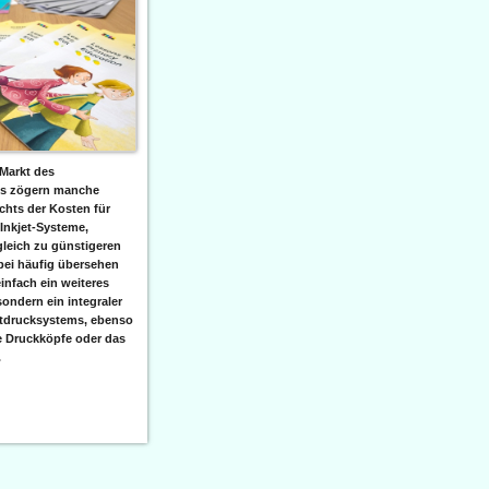
Markt des
ks zögern manche
hts der Kosten für
 Inkjet-Systeme,
leich zu günstigeren
bei häufig übersehen
einfach ein weiteres
sondern ein integraler
etdrucksystems, ebenso
e Druckköpfe oder das
.