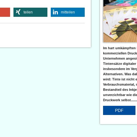
teilen
mitteilen
Im hart umkämpften 
kommerziellen Druc
Unternehmen angesic
Tintensätze digitaler
insbesondere im Verg
Alternativen. Was da
wird: Tinte ist nicht 
Verbrauchsmaterial, 
Bestandteil des Inkj
unverzichtbar wie di
Druckwerk selbst......
PDF