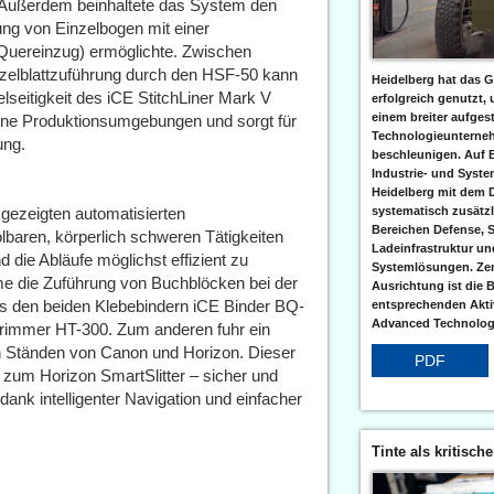
 Außerdem beinhaltete das System den
ng von Einzelbogen mit einer
Quereinzug) ermöglichte. Zwischen
nzelblattzuführung durch den HSF-50 kann
Heidelberg hat das G
lseitigkeit des iCE StitchLiner Mark V
erfolgreich genutzt,
einem breiter aufgest
edene Produktionsumgebungen und sorgt für
Technologieunterneh
ung.
beschleunigen. Auf 
Industrie- und Syst
Heidelberg mit dem 
 gezeigten automatisierten
systematisch zusätzl
Bereichen Defense, S
baren, körperlich schweren Tätigkeiten
Ladeinfrastruktur und
 die Abläufe möglichst effizient zu
Systemlösungen. Zent
e die Zuführung von Buchblöcken bei der
Ausrichtung ist die B
s den beiden Klebebindern iCE Binder BQ-
entsprechenden Aktiv
Advanced Technologi
Trimmer HT-300. Zum anderen fuhr ein
 Ständen von Canon und Horizon. Dieser
PDF
 zum Horizon SmartSlitter – sicher und
nk intelligenter Navigation und einfacher
Tinte als kritisch