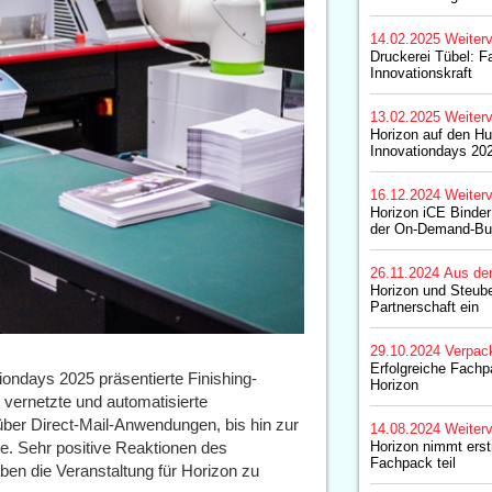
14.02.2025
Weiterv
Druckerei Tübel: Fa
Innovationskraft
13.02.2025
Weiterv
Horizon auf den Hu
Innovationdays 20
16.12.2024
Weiterv
Horizon iCE Binder
der On-Demand-Bu
26.11.2024
Aus de
Horizon und Steube
Partnerschaft ein
29.10.2024
Verpac
Erfolgreiche Fachp
iondays 2025 präsentierte Finishing-
Horizon
e vernetzte und automatisierte
über Direct-Mail-Anwendungen, bis hin zur
14.08.2024
Weiterv
re. Sehr positive Reaktionen des
Horizon nimmt erst
Fachpack teil
en die Veranstaltung für Horizon zu