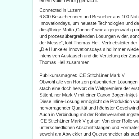
einem vollen Erfolg gemacht.
Connected in Luzern
6.800 Besucherinnen und Besucher aus 100 Nati
Innovationdays, um neueste Technologien und der
diesjährige Motto ‚Connect‘ war allgegenwärtig und
und prozessübergreifenden Lösungen wider, sond
der Messe“, lobt Thomas Heil, Vertriebsleiter d
„Die Hunkeler Innovationsdays sind immer wieder 
intensiven Austausch und die Vertiefung der Zus
Thomas Heil zusammen.
Publikumsmagnet: iCE StitchLiner Mark V
Obwohl alle von Horizon präsentierten Lösungen 
stach eine doch hervor: die Weltpremiere der ers
StitchLiner Mark V mit einer Canon Bogen-Inkje
Diese Inline-Lösung ermöglicht die Produktion v
hervorragender Qualität und höchster Geschwindi
Auch in Verbindung mit der Rollenverarbeitungst
iCE StitchLiner Mark V gut an: Von einer Rolle w
unterschiedlichen Abschnittslängen und Formaten 
sowohl am Abwickler und Querschneider als auch