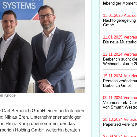
lebendiger Moment
13.01.2025
Aus de
Nachfolgeregelung 
GmbH
11.01.2025
Verbrau
Die neue Musterkol
22.11.2024
Verbrau
Berberich sucht die
Weihnachtskarte 2
15.11.2024
Aus de
Personalveränderun
Berberich GmbH
ten Knodel
09.11.2024
Verbrau
Volumenstark: Cre
von Smurfit Westr
e Carl Berberich GmbH einen bedeutenden
en: Niklas Eren, Unternehmensnachfolger
25.10.2024
Verbrau
 von Heinz König übernommen, der das
Paperized vereint 
erberich Holding GmbH weiterhin beraten
27.09.2024
Verbrau