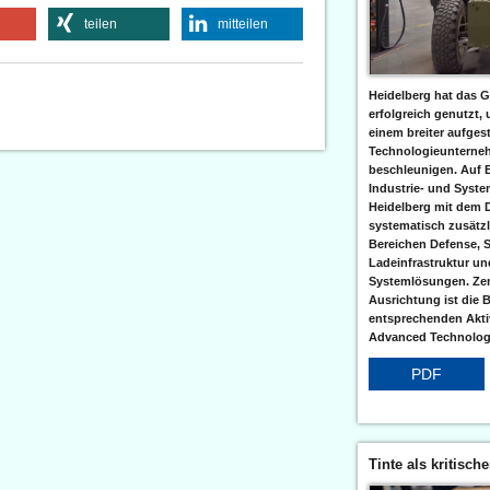
teilen
mitteilen
Heidelberg hat das G
erfolgreich genutzt,
einem breiter aufgest
Technologieunterneh
beschleunigen. Auf 
Industrie- und Syst
Heidelberg mit dem 
systematisch zusätzl
Bereichen Defense, S
Ladeinfrastruktur und
Systemlösungen. Zent
Ausrichtung ist die B
entsprechenden Aktiv
Advanced Technologi
PDF
Tinte als kritisch