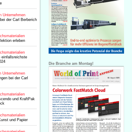
e
n Unternehmen
bei der Carl Berberich
chsmaterialien
lektion erleben
chsmaterialien
 einfallsreichste
024
Die Branche am Montag!
n Unternehmen
gen bei der Carl
chsmaterialien
scendo und KraftPak
ock
chsmaterialien
Kunst und Papier
chsmaterialien