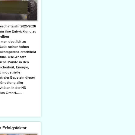
eschäftsjahr 2025/2026
 um ihre Entwicklung zu
ellten
men deutlich zu
Basis seiner hohen
emkompetenz erschließt
Dual- Use-Ansatz
iche Märkte in den
icherheit, Energie,
 industrielle
raler Baustein dieser
ündelung aller
itäten in der HD
es GmbH.......
er Erfolgsfaktor