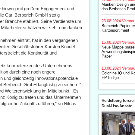
Munken Design und 
re hinweg mit großem Engagement und
das Berberich Prod
 die Carl Berberich GmbH stetig
 der Branche etabliert. Seine Verdienste um
23.08.2024
Verbrau
Berberich Papier er
Mitarbeiter schätzen wir sehr und danken
Kartonsortiment
rnehmen eintrat, hat in den vergangenen
16.08.2024
Verbrau
eiten Geschäftsführer Karsten Knodel
Neue Mappe präsen
Anwendungsbeispie
streicht die Kontinuität und
Paper
rtriebskompetenzen des Unternehmens
10.08.2024
Verbrau
sition durch eine noch engere
Colorline IQ und Ko
HP Indigo
nd gleichzeitig Innovationspotenziale
arl Berberich GmbH langfristig zu sichern.“
und Weiterentwicklung im Mittelpunkt. „Es
Heinz König zu treten und das Unternehmen
Heidelberg forcier
lgreiche Zukunft zu führen,“ so Niklas
Dual-Use-Ansatz