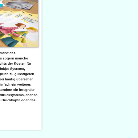
Markt des
ks zögern manche
hts der Kosten für
 Inkjet-Systeme,
leich zu günstigeren
bei häufig übersehen
einfach ein weiteres
sondern ein integraler
etdrucksystems, ebenso
e Druckköpfe oder das
.