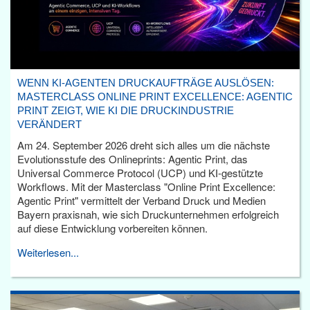
WENN KI-AGENTEN DRUCKAUFTRÄGE AUSLÖSEN:
MASTERCLASS ONLINE PRINT EXCELLENCE: AGENTIC
PRINT ZEIGT, WIE KI DIE DRUCKINDUSTRIE
VERÄNDERT
Am 24. September 2026 dreht sich alles um die nächste
Evolutionsstufe des Onlineprints: Agentic Print, das
Universal Commerce Protocol (UCP) und KI-gestützte
Workflows. Mit der Masterclass "Online Print Excellence:
Agentic Print" vermittelt der Verband Druck und Medien
Bayern praxisnah, wie sich Druckunternehmen erfolgreich
auf diese Entwicklung vorbereiten können.
Weiterlesen...