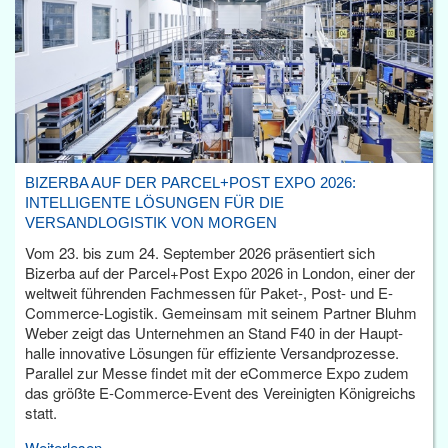
BIZERBA AUF DER PARCEL+POST EXPO 2026:
INTELLIGENTE LÖSUNGEN FÜR DIE
VERSANDLOGISTIK VON MORGEN
Vom 23. bis zum 24. September 2026 präsentiert sich
Bizerba auf der Parcel+Post Expo 2026 in London, einer der
weltweit führenden Fachmessen für Paket-, Post- und E-
Commerce-Logistik. Gemeinsam mit seinem Partner Bluhm
Weber zeigt das Unternehmen an Stand F40 in der Haupt­
halle innovative Lösungen für effiziente Versandprozesse.
Parallel zur Messe findet mit der eCommerce Expo zudem
das größte E-Commerce-Event des Vereinigten Königreichs
statt.
Weiterlesen...