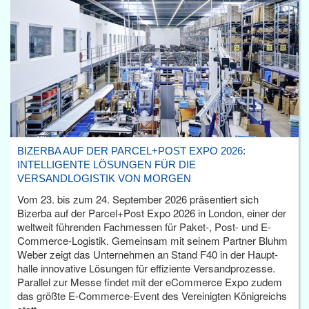
BIZERBA AUF DER PARCEL+POST EXPO 2026:
INTELLIGENTE LÖSUNGEN FÜR DIE
VERSANDLOGISTIK VON MORGEN
Vom 23. bis zum 24. September 2026 präsentiert sich
Bizerba auf der Parcel+Post Expo 2026 in London, einer der
weltweit führenden Fachmessen für Paket-, Post- und E-
Commerce-Logistik. Gemeinsam mit seinem Partner Bluhm
Weber zeigt das Unternehmen an Stand F40 in der Haupt­
halle innovative Lösungen für effiziente Versandprozesse.
Parallel zur Messe findet mit der eCommerce Expo zudem
das größte E-Commerce-Event des Vereinigten Königreichs