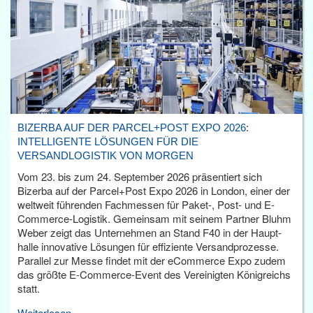
BIZERBA AUF DER PARCEL+POST EXPO 2026:
INTELLIGENTE LÖSUNGEN FÜR DIE
VERSANDLOGISTIK VON MORGEN
Vom 23. bis zum 24. September 2026 präsentiert sich
Bizerba auf der Parcel+Post Expo 2026 in London, einer der
weltweit führenden Fachmessen für Paket-, Post- und E-
Commerce-Logistik. Gemeinsam mit seinem Partner Bluhm
Weber zeigt das Unternehmen an Stand F40 in der Haupt­
halle innovative Lösungen für effiziente Versandprozesse.
Parallel zur Messe findet mit der eCommerce Expo zudem
das größte E-Commerce-Event des Vereinigten Königreichs
statt.
Weiterlesen...