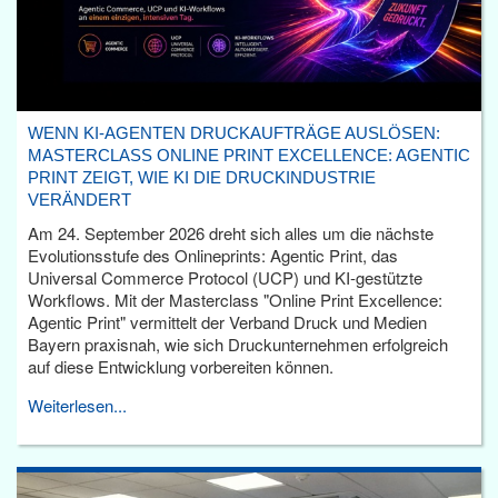
WENN KI-AGENTEN DRUCKAUFTRÄGE AUSLÖSEN:
MASTERCLASS ONLINE PRINT EXCELLENCE: AGENTIC
PRINT ZEIGT, WIE KI DIE DRUCKINDUSTRIE
VERÄNDERT
Am 24. September 2026 dreht sich alles um die nächste
Evolutionsstufe des Onlineprints: Agentic Print, das
Universal Commerce Protocol (UCP) und KI-gestützte
Workflows. Mit der Masterclass "Online Print Excellence:
Agentic Print" vermittelt der Verband Druck und Medien
Bayern praxisnah, wie sich Druckunternehmen erfolgreich
auf diese Entwicklung vorbereiten können.
Weiterlesen...