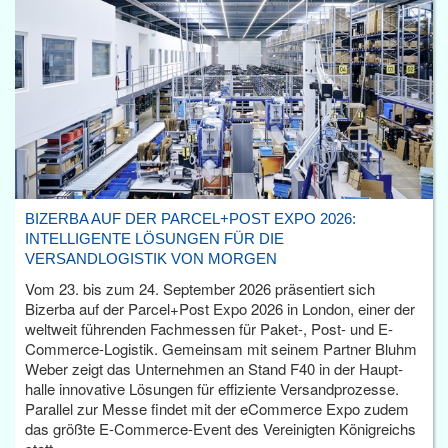
BIZERBA AUF DER PARCEL+POST EXPO 2026:
INTELLIGENTE LÖSUNGEN FÜR DIE
VERSANDLOGISTIK VON MORGEN
Vom 23. bis zum 24. September 2026 präsentiert sich
Bizerba auf der Parcel+Post Expo 2026 in London, einer der
weltweit führenden Fachmessen für Paket-, Post- und E-
Commerce-Logistik. Gemeinsam mit seinem Partner Bluhm
Weber zeigt das Unternehmen an Stand F40 in der Haupt­
halle innovative Lösungen für effiziente Versandprozesse.
Parallel zur Messe findet mit der eCommerce Expo zudem
das größte E-Commerce-Event des Vereinigten Königreichs