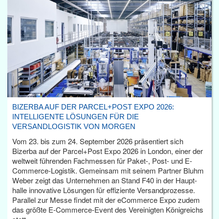
BIZERBA AUF DER PARCEL+POST EXPO 2026:
INTELLIGENTE LÖSUNGEN FÜR DIE
VERSANDLOGISTIK VON MORGEN
Vom 23. bis zum 24. September 2026 präsentiert sich
Bizerba auf der Parcel+Post Expo 2026 in London, einer der
weltweit führenden Fachmessen für Paket-, Post- und E-
Commerce-Logistik. Gemeinsam mit seinem Partner Bluhm
Weber zeigt das Unternehmen an Stand F40 in der Haupt­
halle innovative Lösungen für effiziente Versandprozesse.
Parallel zur Messe findet mit der eCommerce Expo zudem
das größte E-Commerce-Event des Vereinigten Königreichs