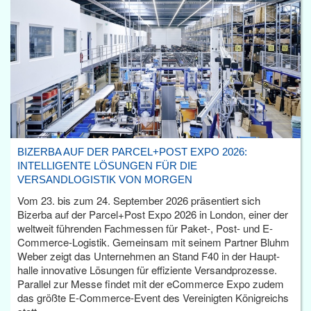
BIZERBA AUF DER PARCEL+POST EXPO 2026:
INTELLIGENTE LÖSUNGEN FÜR DIE
VERSANDLOGISTIK VON MORGEN
Vom 23. bis zum 24. September 2026 präsentiert sich
Bizerba auf der Parcel+Post Expo 2026 in London, einer der
weltweit führenden Fachmessen für Paket-, Post- und E-
Commerce-Logistik. Gemeinsam mit seinem Partner Bluhm
Weber zeigt das Unternehmen an Stand F40 in der Haupt­
halle innovative Lösungen für effiziente Versandprozesse.
Parallel zur Messe findet mit der eCommerce Expo zudem
das größte E-Commerce-Event des Vereinigten Königreichs