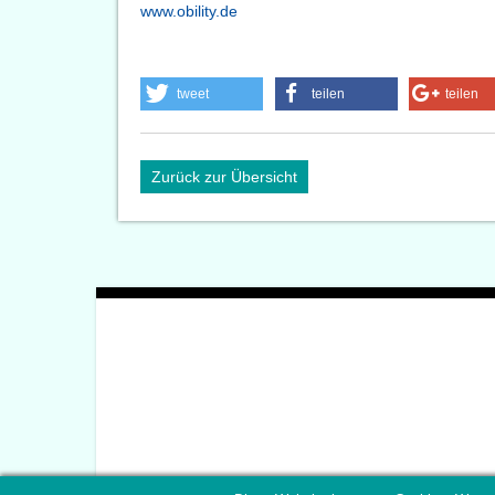
www.obility.de
tweet
teilen
teilen
Zurück zur Übersicht