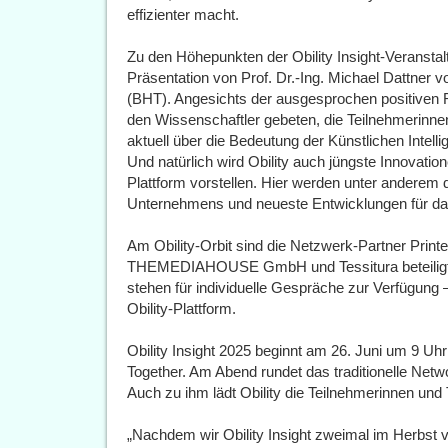
effizienter macht.
Zu den Höhepunkten der Obility Insight-Veranstal
Präsentation von Prof. Dr.-Ing. Michael Dattner v
(BHT). Angesichts der ausgesprochen positiven R
den Wissenschaftler gebeten, die Teilnehmerinnen
aktuell über die Bedeutung der Künstlichen Intell
Und natürlich wird Obility auch jüngste Innovation
Plattform vorstellen. Hier werden unter andere
Unternehmens und neueste Entwicklungen für das 
Am Obility-Orbit sind die Netzwerk-Partner Pri
THEMEDIAHOUSE GmbH und Tessitura beteiligt.
stehen für individuelle Gespräche zur Verfügung –
Obility-Plattform.
Obility Insight 2025 beginnt am 26. Juni um 9 
Together. Am Abend rundet das traditionelle Netwo
Auch zu ihm lädt Obility die Teilnehmerinnen und 
„Nachdem wir Obility Insight zweimal im Herbst v