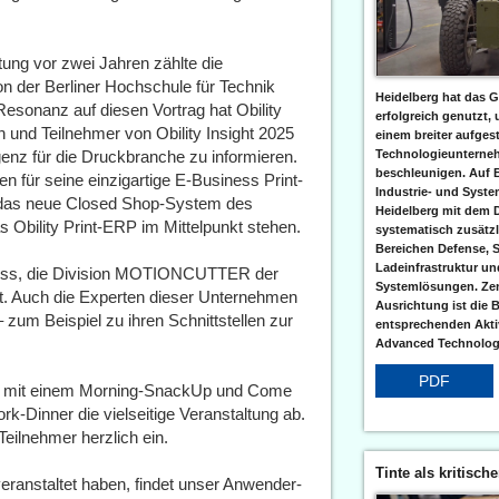
tung vor zwei Jahren zählte die
on der Berliner Hochschule für Technik
Heidelberg hat das G
esonanz auf diesen Vortrag hat Obility
erfolgreich genutzt,
 und Teilnehmer von Obility Insight 2025
einem breiter aufgest
igenz für die Druckbranche zu informieren.
Technologieunterneh
beschleunigen. Auf 
en für seine einzigartige E-Business Print-
Industrie- und Syst
m das neue Closed Shop-System des
Heidelberg mit dem 
Obility Print-ERP im Mittelpunkt stehen.
systematisch zusätzl
Bereichen Defense, S
Ladeinfrastruktur und
ntess, die Division MOTIONCUTTER der
Systemlösungen. Zent
 Auch die Experten dieser Unternehmen
Ausrichtung ist die B
 zum Beispiel zu ihren Schnittstellen zur
entsprechenden Aktiv
Advanced Technologi
PDF
Uhr mit einem Morning-SnackUp und Come
rk-Dinner die vielseitige Veranstaltung ab.
Teilnehmer herzlich ein.
Tinte als kritisch
eranstaltet haben, findet unser Anwender-