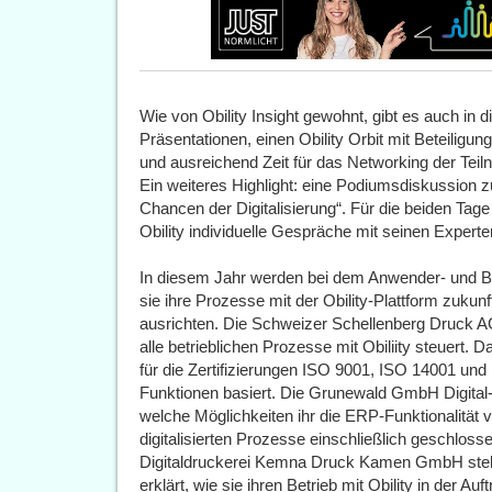
Wie von Obility Insight gewohnt, gibt es auch in 
Präsentationen, einen Obility Orbit mit Beteiligu
und ausreichend Zeit für das Networking der Tei
Ein weiteres Highlight: eine Podiumsdiskussio
Chancen der Digitalisierung“. Für die beiden Tage
Obility individuelle Gespräche mit seinen Experte
In diesem Jahr werden bei dem Anwender- und Br
sie ihre Prozesse mit der Obility-Plattform zukunf
ausrichten. Die Schweizer Schellenberg Druck AG
alle betrieblichen Prozesse mit Obiliity steuert. 
für die Zertifizierungen ISO 9001, ISO 14001 und 
Funktionen basiert. Die Grunewald GmbH Digital-
welche Möglichkeiten ihr die ERP-Funktionalität vo
digitalisierten Prozesse einschließlich geschlos
Digitaldruckerei Kemna Druck Kamen GmbH stell
erklärt, wie sie ihren Betrieb mit Obility in der A