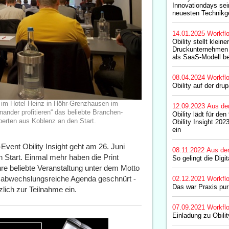
Innovationdays sei
neuesten Technikge
14.01.2025
Workfl
Obility stellt kleine
Druckunternehmen 
als SaaS-Modell be
08.04.2024
Workfl
Obility auf der dru
 im Hotel Heinz in Höhr-Grenzhausen im
12.09.2023
Aus de
ander profitieren“ das beliebte Branchen-
Obility lädt für de
perten aus Koblenz an den Start.
Obility Insight 20
ein
Event Obility Insight geht am 26. Juni
08.11.2022
Aus de
Start. Einmal mehr haben die Print
So gelingt die Digit
re beliebte Veranstaltung unter dem Motto
ne abwechslungsreiche Agenda geschnürt -
02.12.2021
Workfl
Das war Praxis pur
lich zur Teilnahme ein.
07.09.2021
Workfl
Einladung zu Obilit