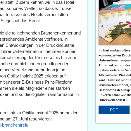
r statt. Zudem kehren wir in das Hotel
auf schönes Wetter, so dass wir unser
a-Terrasse des Hotels veranstalten
 Siegel auf das Event.
ie die teilnehmenden Branchenkenner und
ansprechendes Ambiente vorfinden, in
en Entwicklungen in der Druckindustrie
Im hart umkämpften 
nft ihrer Unternehmen mitnehmen können.
kommerziellen Druc
Automatisierung der Prozesse bis hin zum
Unternehmen angesic
ranche durchlebt einen grundlegenden
Tintensätze digitaler
n und Vernetzung mehr denn je an
insbesondere im Verg
Alternativen. Was da
n Obility Insight 2025 erleben auf
wird: Tinte ist nicht 
 mit unserer E-Business Print-Plattform
Verbrauchsmaterial, 
men sie als Mitglieder einer starken
Bestandteil des Inkj
ken und so die digitale Transformation in
unverzichtbar wie di
Druckwerk selbst......
PDF
dem Link zu Obility Insight 2025 anmelden
nd am 27. Juni reservieren:
d-branchentreff/