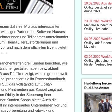
10.09.2020
Aus de
Obility bestätigt s
drupa 2021
23.07.2020
Workfl
Mehrere hundert P
diesem Jahr ein Mix aus interessanten
Obility Live dabei
ng wichtiger Partner des Software-Hauses
lnehmerinnen und Teilnehmer untereinander.
04.06.2020
Workfl
n zum Thema „Herausforderungen und
Obility lädt für den
Live ein
 vor und nach dem offiziellen Event bietet
n an.
03.04.2020
Workfl
Obility gibt seine 
anchentreffen drei Kunden berichten, wie
für den Vertrieb frei
tssicher gestaltet haben bzw. aktuell
 aus Pfäffikon zeigt, wie sie gruppenweit
Dabei präsentiert sie ihr Prozesshandbuch
Heidelberg forcier
FSC, das vollständig auf Obility-
Dual-Use-Ansatz
 und Printmedien aus Kassel zeigt auf,
n Obility in der Steuerung ihrer
sener Kunden-Shops bietet. Auch die
t ihr interessantes Unternehmen vor und
uftragsvorbereitung und -abwicklung