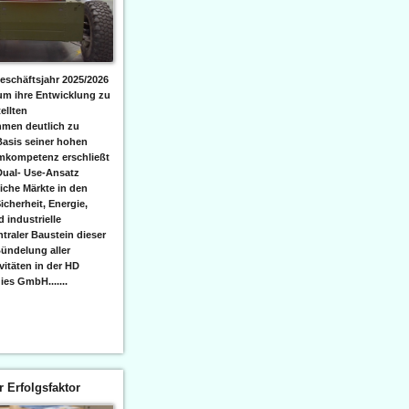
eschäftsjahr 2025/2026
 um ihre Entwicklung zu
ellten
men deutlich zu
Basis seiner hohen
emkompetenz erschließt
Dual- Use-Ansatz
iche Märkte in den
icherheit, Energie,
 industrielle
raler Baustein dieser
ündelung aller
itäten in der HD
es GmbH.......
er Erfolgsfaktor