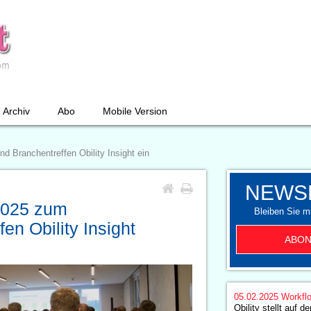
Archiv
Abo
Mobile Version
nd Branchentreffen Obility Insight ein
NEWS
 2025 zum
Bleiben Sie mi
en Obility Insight
ABON
05.02.2025
Workfl
Obility stellt auf d