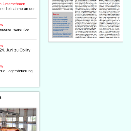
n Unternehmen
eine Teilnahme an der
ow
ersonen waren bei
ow
 24. Juni zu Obility
ow
neue Lagersteuerung
t