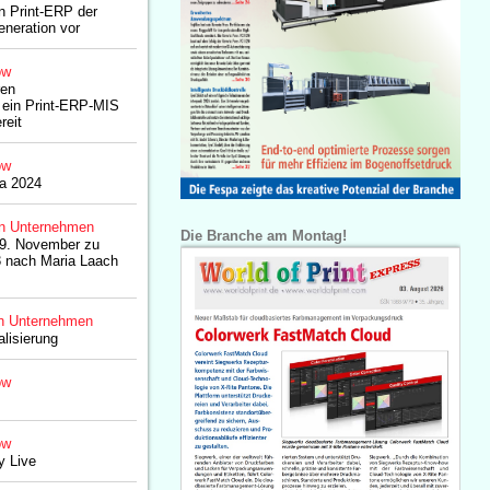
n Print-ERP der
neration vor
ow
ren
ein Print-ERP-MIS
reit
ow
pa 2024
n Unternehmen
Die Branche am Montag!
n 9. November zu
23 nach Maria Laach
n Unternehmen
alisierung
ow
ow
y Live