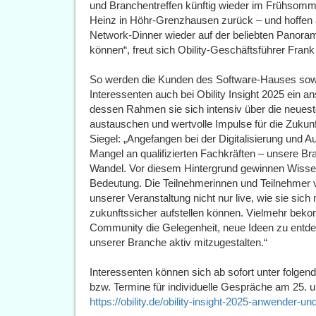
und Branchentreffen künftig wieder im Frühsomme
Heinz in Höhr-Grenzhausen zurück – und hoffen 
Network-Dinner wieder auf der beliebten Panoram
können“, freut sich Obility-Geschäftsführer Frank
So werden die Kunden des Software-Hauses sow
Interessenten auch bei Obility Insight 2025 ein 
dessen Rahmen sie sich intensiv über die neuest
austauschen und wertvolle Impulse für die Zuku
Siegel: „Angefangen bei der Digitalisierung und 
Mangel an qualifizierten Fachkräften – unsere B
Wandel. Vor diesem Hintergrund gewinnen Wisse
Bedeutung. Die Teilnehmerinnen und Teilnehmer vo
unserer Veranstaltung nicht nur live, wie sie sich
zukunftssicher aufstellen können. Vielmehr bekom
Community die Gelegenheit, neue Ideen zu entdec
unserer Branche aktiv mitzugestalten.“
Interessenten können sich ab sofort unter folgen
bzw. Termine für individuelle Gespräche am 25. u
https://obility.de/obility-insight-2025-anwender-un