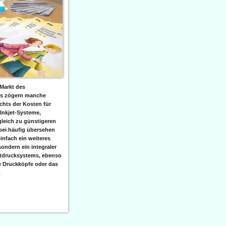
Markt des
ks zögern manche
hts der Kosten für
 Inkjet-Systeme,
leich zu günstigeren
bei häufig übersehen
einfach ein weiteres
sondern ein integraler
etdrucksystems, ebenso
e Druckköpfe oder das
.