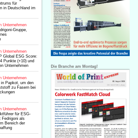
trums für
en in Deutschland im
n Unternehmen
edrigoni-Gruppe,
rnes
m
n Unternehmen
&P Global ESG Score:
74 Punkte (+10) und
ten Unternehmen
Die Branche am Montag!
n Unternehmen
t in Papkot, um den
stoff zu Fasern bei
ackungen
n Unternehmen
ktführer für ESG-
 Fedrigoni als
im Bereich der
haffung