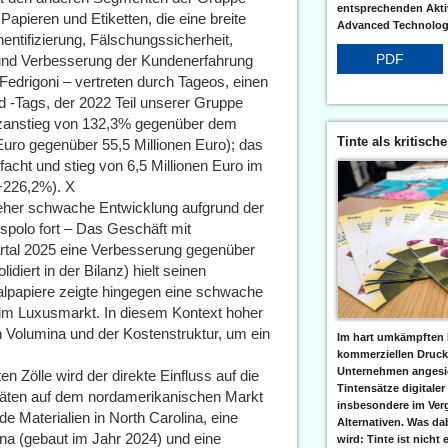
entsprechenden Aktiv
Papieren und Etiketten, die eine breite
Advanced Technologi
ntifizierung, Fälschungssicherheit,
PDF
e und Verbesserung der Kundenerfahrung
edrigoni – vertreten durch Tageos, einen
d -Tags, der 2022 Teil unserer Gruppe
tzanstieg von 132,3% gegenüber dem
Tinte als kritisch
Euro gegenüber 55,5 Millionen Euro); das
facht und stieg von 6,5 Millionen Euro im
(+226,2%). X
e eher schwache Entwicklung aufgrund der
Nespolo fort – Das Geschäft mit
artal 2025 eine Verbesserung gegenüber
diert in der Bilanz) hielt seinen
alpapiere zeigte hingegen eine schwache
im Luxusmarkt. In diesem Kontext hoher
n Volumina und der Kostenstruktur, um ein
Im hart umkämpften 
kommerziellen Druc
Unternehmen angesic
 Zölle wird der direkte Einfluss auf die
Tintensätze digitaler
täten auf dem nordamerikanischen Markt
insbesondere im Verg
de Materialien in North Carolina, eine
Alternativen. Was da
ina (gebaut im Jahr 2024) und eine
wird: Tinte ist nicht 