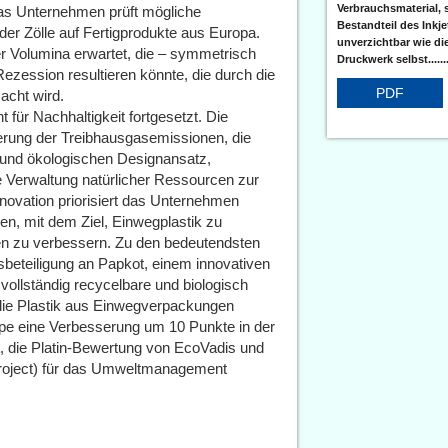
Verbrauchsmaterial, 
as Unternehmen prüft mögliche
Bestandteil des Inkj
r Zölle auf Fertigprodukte aus Europa.
unverzichtbar wie di
r Volumina erwartet, die – symmetrisch
Druckwerk selbst......
Rezession resultieren könnte, die durch die
PDF
acht wird.
für Nachhaltigkeit fortgesetzt. Die
rung der Treibhausgasemissionen, die
 und ökologischen Designansatz,
 Verwaltung natürlicher Ressourcen zur
nnovation priorisiert das Unternehmen
en, mit dem Ziel, Einwegplastik zu
en zu verbessern. Zu den bedeutendsten
itsbeteiligung an Papkot, einem innovativen
 vollständig recycelbare und biologisch
die Plastik aus Einwegverpackungen
uppe eine Verbesserung um 10 Punkte in der
, die Platin-Bewertung von EcoVadis und
roject) für das Umweltmanagement