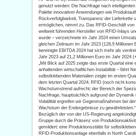
genutzt werden: Die Nachfrage nach intelligenten 
Palette innovativer Anwendungen wie Produktauthe
Rückverfolgbarkeit, Transparenz der Lieferkett
ermöglichen, nimmt zu. Das RFID-Geschäft von F
weltweit führenden Hersteller von RFID-Inlays un
wurde – verzeichnete im Jahr 2024 einen Umsa
gleichen Zeitraum im Jahr 2023 (128,9 Millionen 
bereinigte EBITDA 2024 hat sich mehr als verdrei
Jahr 2023 auf 21,2 Millionen Euro im Jahr 2024 
„Mit Blick auf 2025 zeigte das erste Quartal ein
anhaltenden wirtschaftlichen Instabilität – fährt 
selbstklebenden Materialien zeigte im ersten Qu
dem letzten Quartal 2024; RFID (noch nicht konsoli
Wachstumstrend aufrecht; der Bereich der Spezi
Nachfrage, hauptsächlich aufgrund der Dynamik 
Volatilität ergreifen wir Gegenmaßnahmen bei de
Wachstum der Endergebnisse zu gewährleisten.“
Bezüglich der von der US-Regierung angekündigten
Gruppe durch die Präsenz von Produktionsaktivi
gemildert: eine Produktionsstätte für selbstkleben
RFID-Produktionsanlage ebenfalls in North Carol