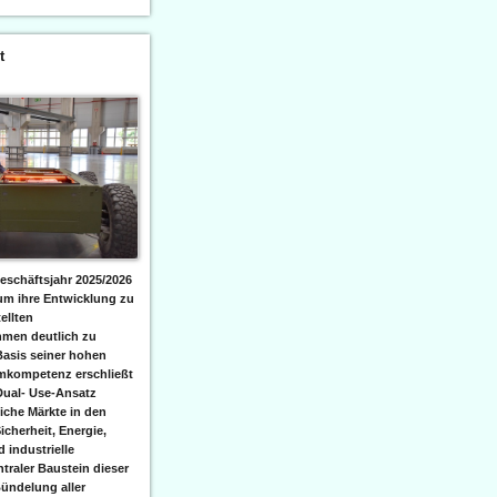
t
eschäftsjahr 2025/2026
 um ihre Entwicklung zu
ellten
men deutlich zu
Basis seiner hohen
emkompetenz erschließt
Dual- Use-Ansatz
iche Märkte in den
icherheit, Energie,
 industrielle
raler Baustein dieser
ündelung aller