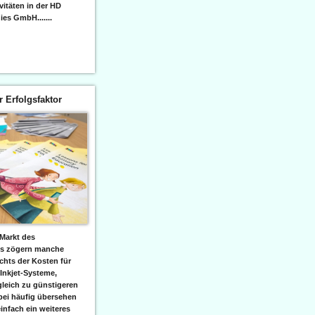
itäten in der HD
es GmbH.......
er Erfolgsfaktor
Markt des
ks zögern manche
hts der Kosten für
 Inkjet-Systeme,
leich zu günstigeren
bei häufig übersehen
einfach ein weiteres