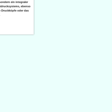
sondern ein integraler
etdrucksystems, ebenso
e Druckköpfe oder das
.