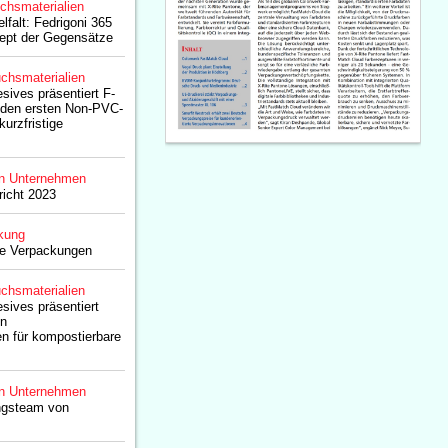
chsmaterialien
lfalt: Fedrigoni 365
zept der Gegensätze
chsmaterialien
sives präsentiert F-
, den ersten Non-PVC-
kurzfristige
n Unternehmen
richt 2023
kung
te Verpackungen
chsmaterialien
sives präsentiert
on
n für kompostierbare
n Unternehmen
ngsteam von