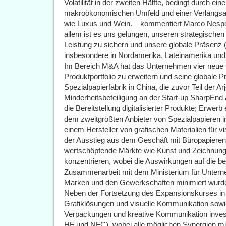
Volatilität in der zweiten Hälfte, bedingt durch 
makroökonomischen Umfeld und einer Verlangsam
wie Luxus und Wein. – kommentiert Marco Nespo
allem ist es uns gelungen, unseren strategischen 
Leistung zu sichern und unsere globale Präsenz
insbesondere in Nordamerika, Lateinamerika und
Im Bereich M&A hat das Unternehmen vier neue
Produktportfolio zu erweitern und seine globale 
Spezialpapierfabrik in China, die zuvor Teil der A
Minderheitsbeteiligung an der Start-up SharpEnd
die Bereitstellung digitalisierter Produkte; Erw
dem zweitgrößten Anbieter von Spezialpapieren i
einem Hersteller von grafischen Materialien für
der Ausstieg aus dem Geschäft mit Büropapiere
wertschöpfende Märkte wie Kunst und Zeichnung,
konzentrieren, wobei die Auswirkungen auf die b
Zusammenarbeit mit dem Ministerium für Unterne
Marken und den Gewerkschaften minimiert wurd
Neben der Fortsetzung des Expansionskurses in
Grafiklösungen und visuelle Kommunikation sowie
Verpackungen und kreative Kommunikation inves
HF und NFC), wobei alle möglichen Synergien m