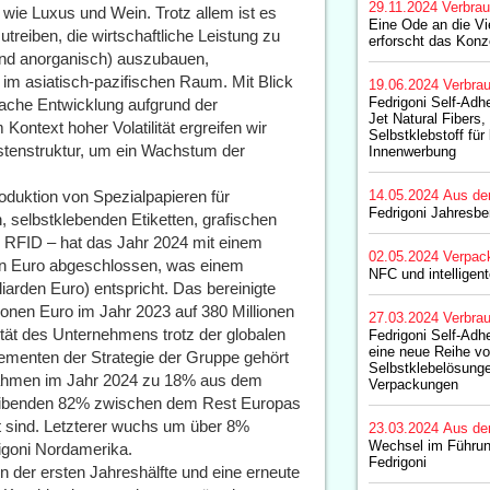
29.11.2024
Verbrau
wie Luxus und Wein. Trotz allem ist es
Eine Ode an die Vie
treiben, die wirtschaftliche Leistung zu
erforscht das Kon
und anorganisch) auszubauen,
im asiatisch-pazifischen Raum. Mit Blick
19.06.2024
Verbrau
Fedrigoni Self-Adhe
wache Entwicklung aufgrund der
Jet Natural Fibers
 Kontext hoher Volatilität ergreifen wir
Selbstklebstoff für 
enstruktur, um ein Wachstum der
Innenwerbung
roduktion von Spezialpapieren für
14.05.2024
Aus de
Fedrigoni Jahresbe
selbstklebenden Etiketten, grafischen
d RFID – hat das Jahr 2024 mit einem
02.05.2024
Verpac
en Euro abgeschlossen, was einem
NFC und intelligen
rden Euro) entspricht. Das bereinigte
onen Euro im Jahr 2023 auf 380 Millionen
27.03.2024
Verbrau
ität des Unternehmens trotz der globalen
Fedrigoni Self-Adhe
eine neue Reihe v
lementen der Strategie der Gruppe gehört
Selbstklebelösunge
nnahmen im Jahr 2024 zu 18% aus dem
Verpackungen
leibenden 82% zwischen dem Rest Europas
t sind. Letzterer wuchs um über 8%
23.03.2024
Aus de
Wechsel im Führu
igoni Nordamerika.
Fedrigoni
n der ersten Jahreshälfte und eine erneute