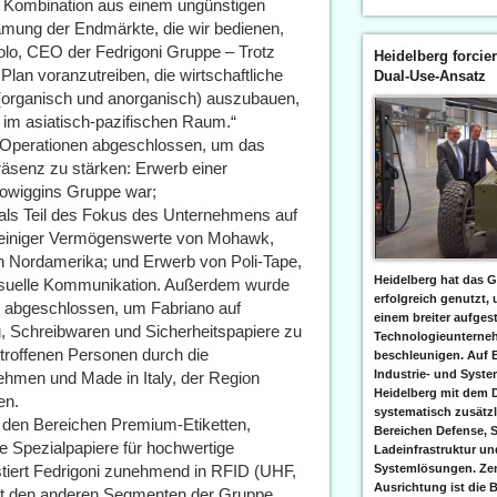
eine Kombination aus einem ungünstigen
ung der Endmärkte, die wir bedienen,
lo, CEO der Fedrigoni Gruppe – Trotz
Heidelberg forcier
Plan voranzutreiben, die wirtschaftliche
Dual-Use-Ansatz
 (organisch und anorganisch) auszubauen,
 im asiatisch-pazifischen Raum.“
 Operationen abgeschlossen, um das
Präsenz zu stärken: Erwerb einer
rjowiggins Gruppe war;
 als Teil des Fokus des Unternehmens auf
erb einiger Vermögenswerte von Mohawk,
n Nordamerika; und Erwerb von Poli-Tape,
Heidelberg hat das G
 visuelle Kommunikation. Außerdem wurde
erfolgreich genutzt,
n abgeschlossen, um Fabriano auf
einem breiter aufgest
 Schreibwaren und Sicherheitspapiere zu
Technologieunterneh
etroffenen Personen durch die
beschleunigen. Auf 
Industrie- und Syst
hmen und Made in Italy, der Region
Heidelberg mit dem 
en.
systematisch zusätzl
 den Bereichen Premium-Etiketten,
Bereichen Defense, S
 Spezialpapiere für hochwertige
Ladeinfrastruktur und
tiert Fedrigoni zunehmend in RFID (UHF,
Systemlösungen. Zent
Ausrichtung ist die B
it den anderen Segmenten der Gruppe