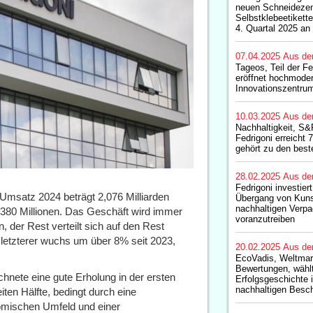
neuen Schneidezen
Selbstklebeetikett
4. Quartal 2025 an
07.04.2025
Aus de
Tageos, Teil der F
eröffnet hochmode
Innovationszentru
10.03.2025
Aus de
Nachhaltigkeit, S
Fedrigoni erreicht 
gehört zu den bes
28.02.2025
Aus de
Fedrigoni investier
Umsatz 2024 beträgt 2,076 Milliarden
Übergang von Kunst
nachhaltigen Verp
 380 Millionen. Das Geschäft wird immer
voranzutreiben
 der Rest verteilt sich auf den Rest
letzterer wuchs um über 8% seit 2023,
20.02.2025
Aus de
EcoVadis, Weltmar
Bewertungen, wählt
nete eine gute Erholung in der ersten
Erfolgsgeschichte 
nachhaltigen Besc
eiten Hälfte, bedingt durch eine
mischen Umfeld und einer