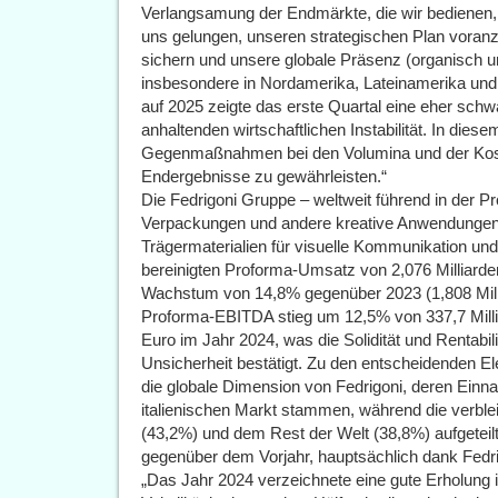
Verlangsamung der Endmärkte, die wir bedienen, 
uns gelungen, unseren strategischen Plan voranzu
sichern und unsere globale Präsenz (organisch 
insbesondere in Nordamerika, Lateinamerika und 
auf 2025 zeigte das erste Quartal eine eher sch
anhaltenden wirtschaftlichen Instabilität. In diesem
Gegenmaßnahmen bei den Volumina und der Kost
Endergebnisse zu gewährleisten.“
Die Fedrigoni Gruppe – weltweit führend in der P
Verpackungen und andere kreative Anwendungen, 
Trägermaterialien für visuelle Kommunikation un
bereinigten Proforma-Umsatz von 2,076 Milliard
Wachstum von 14,8% gegenüber 2023 (1,808 Millia
Proforma-EBITDA stieg um 12,5% von 337,7 Milli
Euro im Jahr 2024, was die Solidität und Rentabil
Unsicherheit bestätigt. Zu den entscheidenden E
die globale Dimension von Fedrigoni, deren Ei
italienischen Markt stammen, während die verb
(43,2%) und dem Rest der Welt (38,8%) aufgeteil
gegenüber dem Vorjahr, hauptsächlich dank Fedr
„Das Jahr 2024 verzeichnete eine gute Erholung i