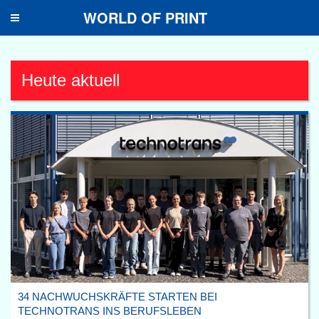
WORLD OF PRINT
Toggle
navigation
Heute aktuell
34 NACHWUCHSKRÄFTE STARTEN BEI
TECHNOTRANS INS BERUFSLEBEN