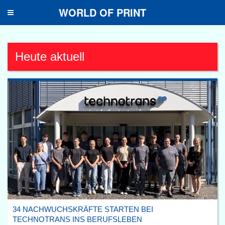
WORLD OF PRINT
Toggle
navigation
Heute aktuell
34 NACHWUCHSKRÄFTE STARTEN BEI
TECHNOTRANS INS BERUFSLEBEN