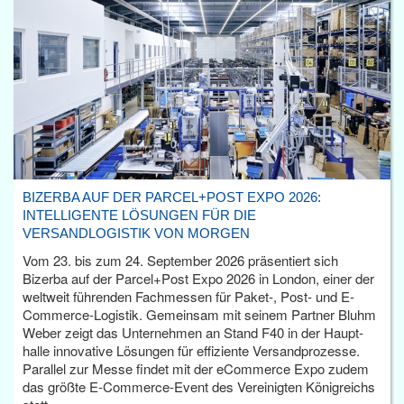
BIZERBA AUF DER PARCEL+POST EXPO 2026:
INTELLIGENTE LÖSUNGEN FÜR DIE
VERSANDLOGISTIK VON MORGEN
Vom 23. bis zum 24. September 2026 präsentiert sich
Bizerba auf der Parcel+Post Expo 2026 in London, einer der
weltweit führenden Fachmessen für Paket-, Post- und E-
Commerce-Logistik. Gemeinsam mit seinem Partner Bluhm
Weber zeigt das Unternehmen an Stand F40 in der Haupt­
halle innovative Lösungen für effiziente Versandprozesse.
Parallel zur Messe findet mit der eCommerce Expo zudem
das größte E-Commerce-Event des Vereinigten Königreichs