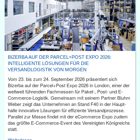
BIZERBA AUF DER PARCEL+POST EXPO 2026:
INTELLIGENTE LÖSUNGEN FÜR DIE
VERSANDLOGISTIK VON MORGEN
Vom 23. bis zum 24. September 2026 präsentiert sich
Bizerba auf der Parcel+Post Expo 2026 in London, einer der
weltweit führenden Fachmessen für Paket-, Post- und E-
Commerce-Logistik. Gemeinsam mit seinem Partner Bluhm
Weber zeigt das Unternehmen an Stand F40 in der Haupt­
halle innovative Lösungen für effiziente Versandprozesse.
Parallel zur Messe findet mit der eCommerce Expo zudem
das größte E-Commerce-Event des Vereinigten Königreichs
statt.
Weiterlesen...