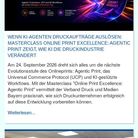
WENN KI-AGENTEN DRUCKAUFTRÄGE AUSLÖSEN:
MASTERCLASS ONLINE PRINT EXCELLENCE: AGENTIC
PRINT ZEIGT, WIE KI DIE DRUCKINDUSTRIE
VERÄNDERT
Am 24. September 2026 dreht sich alles um die nächste
Evolutionsstufe des Onlineprints: Agentic Print, das
Universal Commerce Protocol (UCP) und KI-gestützte
Workflows. Mit der Masterclass "Online Print Excellence:
Agentic Print" vermittelt der Verband Druck und Medien
Bayern praxisnah, wie sich Druckunternehmen erfolgreich
auf diese Entwicklung vorbereiten können.
Weiterlesen...