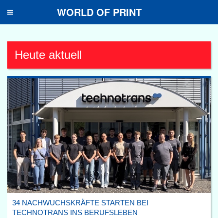
WORLD OF PRINT
Toggle
navigation
Heute aktuell
34 NACHWUCHSKRÄFTE STARTEN BEI
TECHNOTRANS INS BERUFSLEBEN