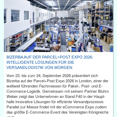
BIZERBA AUF DER PARCEL+POST EXPO 2026:
INTELLIGENTE LÖSUNGEN FÜR DIE
VERSANDLOGISTIK VON MORGEN
Vom 23. bis zum 24. September 2026 präsentiert sich
Bizerba auf der Parcel+Post Expo 2026 in London, einer der
weltweit führenden Fachmessen für Paket-, Post- und E-
Commerce-Logistik. Gemeinsam mit seinem Partner Bluhm
Weber zeigt das Unternehmen an Stand F40 in der Haupt­
halle innovative Lösungen für effiziente Versandprozesse.
Parallel zur Messe findet mit der eCommerce Expo zudem
das größte E-Commerce-Event des Vereinigten Königreichs