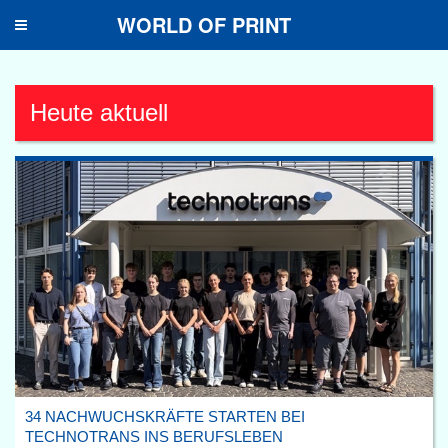
WORLD OF PRINT
Toggle
navigation
Heute aktuell
34 NACHWUCHSKRÄFTE STARTEN BEI
TECHNOTRANS INS BERUFSLEBEN