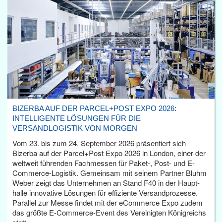
BIZERBA AUF DER PARCEL+POST EXPO 2026:
INTELLIGENTE LÖSUNGEN FÜR DIE
VERSANDLOGISTIK VON MORGEN
Vom 23. bis zum 24. September 2026 präsentiert sich
Bizerba auf der Parcel+Post Expo 2026 in London, einer der
weltweit führenden Fachmessen für Paket-, Post- und E-
Commerce-Logistik. Gemeinsam mit seinem Partner Bluhm
Weber zeigt das Unternehmen an Stand F40 in der Haupt­
halle innovative Lösungen für effiziente Versandprozesse.
Parallel zur Messe findet mit der eCommerce Expo zudem
das größte E-Commerce-Event des Vereinigten Königreichs